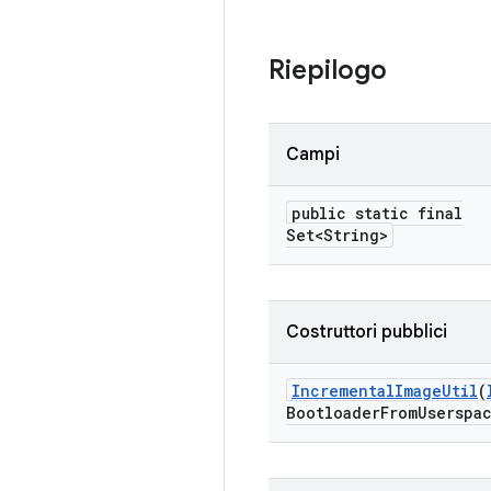
Riepilogo
Campi
public static final
Set<String>
Costruttori pubblici
Incremental
Image
Util
(
Bootloader
From
Userspa