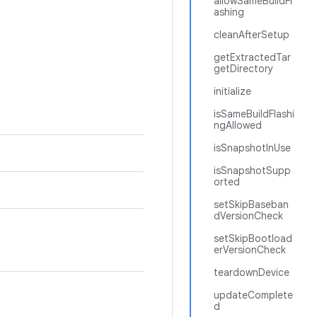
allowSameBuildFl
ashing
cleanAfterSetup
getExtractedTar
getDirectory
initialize
isSameBuildFlashi
ngAllowed
isSnapshotInUse
isSnapshotSupp
orted
setSkipBaseban
dVersionCheck
setSkipBootload
erVersionCheck
teardownDevice
updateComplete
d