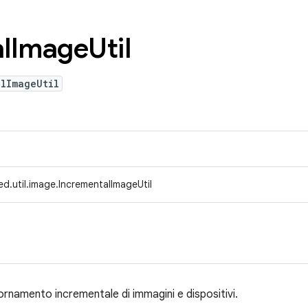
l
Image
Util
lImageUtil
d.util.image.IncrementalImageUtil
giornamento incrementale di immagini e dispositivi.