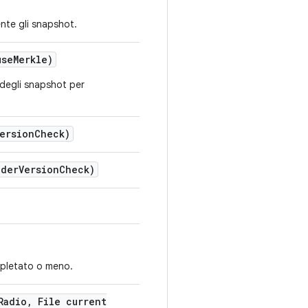
ente gli snapshot.
use
Merkle)
 degli snapshot per
ersion
Check)
ader
Version
Check)
mpletato o meno.
Radio
,
File current