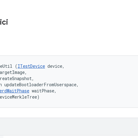
ici
geUtil (
ITestDevice
 device, 

argetImage, 

reateSnapshot, 

n updateBootloaderFromUserspace, 

erdWaitPhase
 waitPhase, 

eviceMerkleTree)