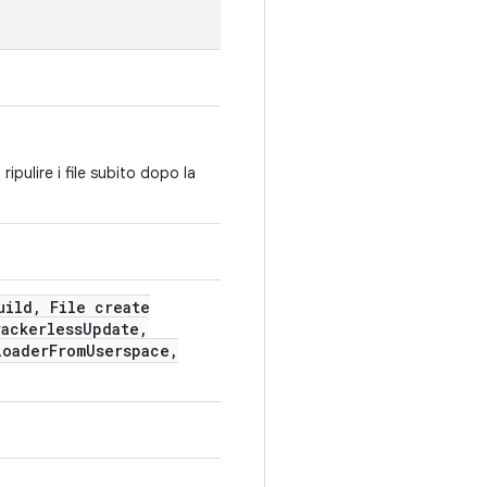
pulire i file subito dopo la
uild
,
File create
ackerless
Update
,
loader
From
Userspace
,