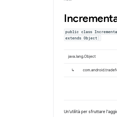
Incrementa
public class Incrementa
extends Object
java.lang.Object
↳
com.android.tradefe
Un'utilità per sfruttare l'ag