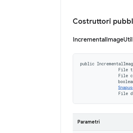
Costruttori pubbl
Incremental
Image
Util
public IncrementalIma
                File t
                File c
                boolea
Snapus
                File d
Parametri