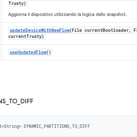
Trusty)
Aggiorna il dispositivo utilizzando la logica dello snapshot.
update
Device
With
New
Flow
(File current
Bootloader
,
Fi
current
Trusty)
use
Updated
Flow
()
NS
_
TO
_
DIFF
et<String> DYNAMIC_PARTITIONS_TO_DIFF