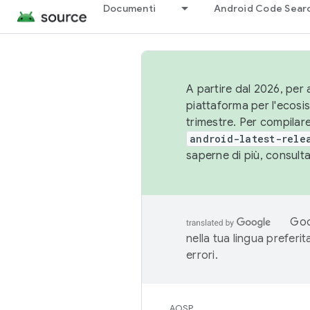
Documenti
Android Code Sear
A partire dal 2026, per a
piattaforma per l'ecos
trimestre. Per compilare
android-latest-rele
saperne di più, consult
Goo
nella tua lingua preferi
errori.
AOSP