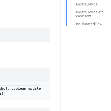
updateDevice
updateDeviceWit
hNewFlow
useUpdatedFlow
shot
,
boolean update
e)