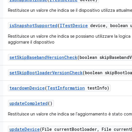
Restituisce un valore che indica se il dispositivo utilizza attualm
is
Snapshot
Supported
(
ITest
Device
device
,
boolean 
Restituisce un valore che indica se possiamo utilizzare la logica
aggiornare il dispositivo
set
Skip
Baseband
Version
Check
(boolean skip
Baseband
V
set
Skip
Bootloader
Version
Check
(boolean skip
Bootlo
teardown
Device
(
Test
Information
test
Info)
update
Completed
()
Restituisce un valore che indica se l'aggiornamento è stato co
update
Device
(File current
Bootloader
,
File current