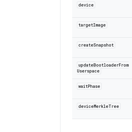
device
target
Image
create
Snapshot
update
Bootloader
From
Userspace
wait
Phase
device
Merkle
Tree