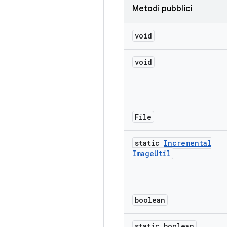
Metodi pubblici
void
void
File
static
Incremental
Image
Util
boolean
static boolean