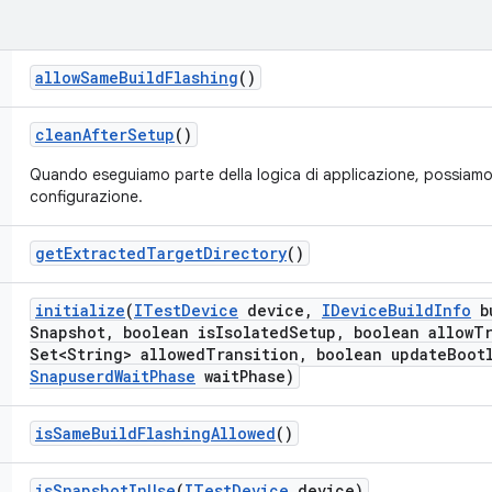
allow
Same
Build
Flashing
()
clean
After
Setup
()
Quando eseguiamo parte della logica di applicazione, possiamo ri
configurazione.
get
Extracted
Target
Directory
()
initialize
(
ITest
Device
device
,
IDevice
Build
Info
b
Snapshot
,
boolean is
Isolated
Setup
,
boolean allow
Tr
Set<String> allowed
Transition
,
boolean update
Boot
Snapuserd
Wait
Phase
wait
Phase)
is
Same
Build
Flashing
Allowed
()
is
Snapshot
In
Use
(
ITest
Device
device)