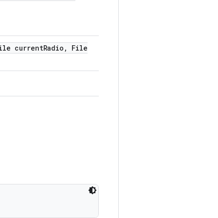
le current
Radio
,
File