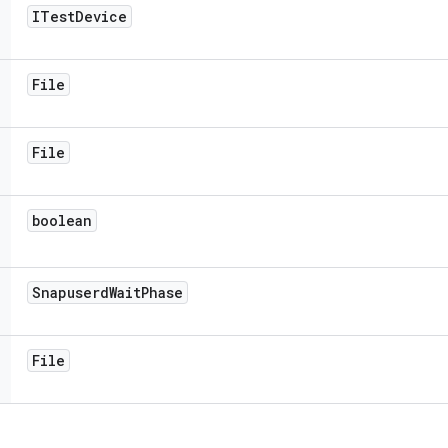
ITest
Device
File
File
boolean
Snapuserd
Wait
Phase
File