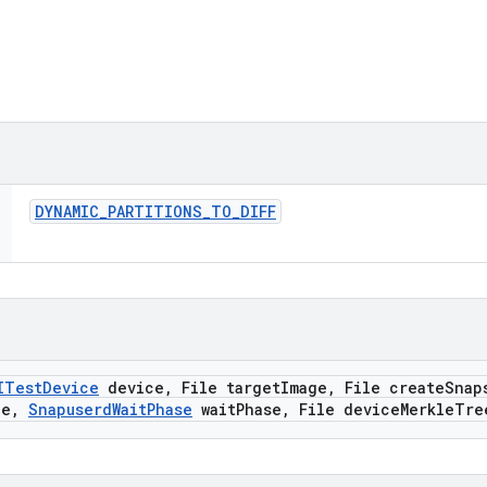
DYNAMIC
_
PARTITIONS
_
TO
_
DIFF
ITest
Device
device
,
File target
Image
,
File create
Snap
ce
,
Snapuserd
Wait
Phase
wait
Phase
,
File device
Merkle
Tre