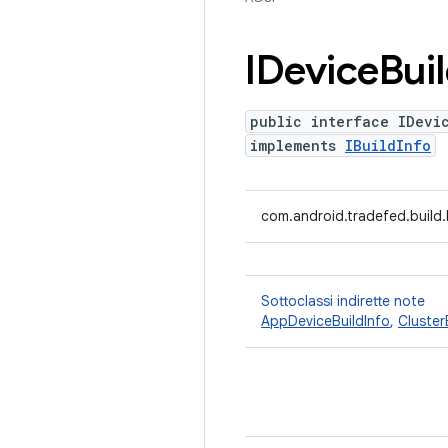
IDevice
Bui
public interface IDevi
implements
IBuildInfo
com.android.tradefed.build.
Sottoclassi indirette note
AppDeviceBuildInfo
,
Cluster