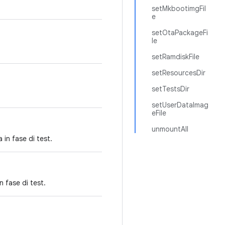
setMkbootimgFil
e
setOtaPackageFi
le
setRamdiskFile
setResourcesDir
setTestsDir
setUserDataImag
eFile
unmountAll
 in fase di test.
n fase di test.