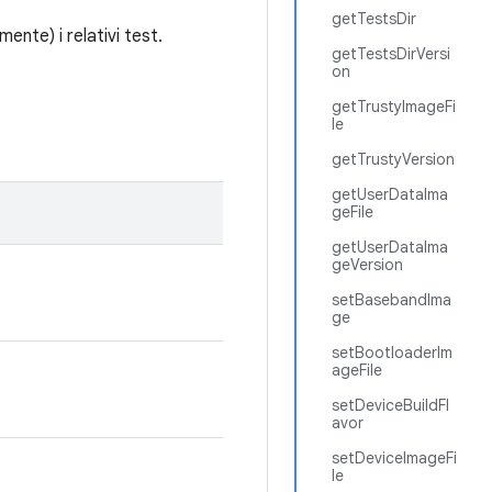
getTestsDir
nte) i relativi test.
getTestsDirVersi
on
getTrustyImageFi
le
getTrustyVersion
getUserDataIma
geFile
getUserDataIma
geVersion
setBasebandIma
ge
setBootloaderIm
ageFile
setDeviceBuildFl
avor
setDeviceImageFi
le