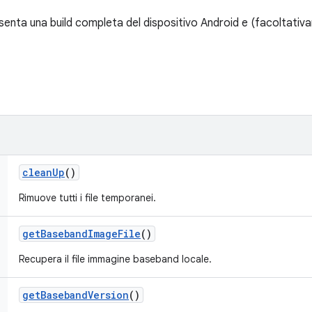
enta una build completa del dispositivo Android e (facoltativame
clean
Up
()
Rimuove tutti i file temporanei.
get
Baseband
Image
File
()
Recupera il file immagine baseband locale.
get
Baseband
Version
()