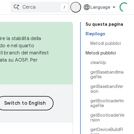
/
Su questa pagina
Riepilogo
e la stabilità della
Metodi pubblici
do e nel quarto
 Il branch del manifest
Metodi pubblici
cata su AOSP. Per
cleanUp
getBasebandIma
geFile
getBasebandVer
sion
getBootloaderIm
ageFile
getBootloaderVe
rsion
getDeviceBuildFl