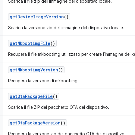
Scarica il file zip dell'immagine del dispositivo locale.
get
Device
Image
Version
()
Scarica la versione zip dell'immagine del dispositivo locale.
get
Mkbootimg
File
()
Recupera il file mkbootimg utilizzato per creare l'immagine del k
get
Mkbootimg
Version
()
Recupera la versione di mkbootimg.
get
Ota
Package
File
()
Scarica il file ZIP del pacchetto OTA del dispositivo.
get
Ota
Package
Version
()
Recupera la versione zip del pacchetto OTA del dispositivo.