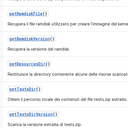
get
Ramdisk
File
()
Recupera il file ramdisk utilizzato per creare l'immagine del kerne
get
Ramdisk
Version
()
Recupera la versione del ramdisk.
get
Resources
Dir
()
Restituisce la directory contenente alcune delle risorse scaricat
get
Tests
Dir
()
Ottieni il percorso locale dei contenuti del file tests.zip estratto.
get
Tests
Dir
Version
()
Scarica la versione estratta di tests.zip.