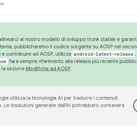
ch
llinearci al nostro modello di sviluppo trunk stabile e garantir
istema, pubblicheremo il codice sorgente su AOSP nel secon
 e contribuire ad AOSP, utilizza
android-latest-release
.
ase
farà sempre riferimento alla release più recente pubbli
a la sezione
Modifiche ad AOSP
.
gle utilizza la tecnologia AI per tradurre i contenuti
ta. Le traduzioni generate dall'AI potrebbero contenere