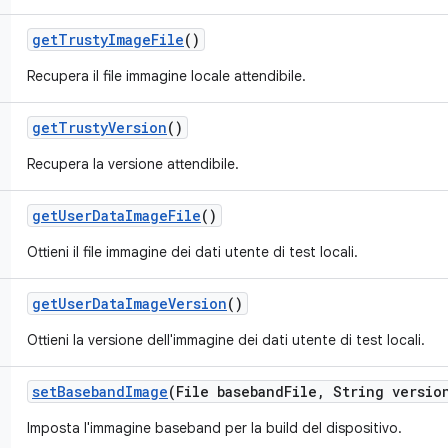
get
Trusty
Image
File
()
Recupera il file immagine locale attendibile.
get
Trusty
Version
()
Recupera la versione attendibile.
get
User
Data
Image
File
()
Ottieni il file immagine dei dati utente di test locali.
get
User
Data
Image
Version
()
Ottieni la versione dell'immagine dei dati utente di test locali.
set
Baseband
Image
(File baseband
File
,
String versio
Imposta l'immagine baseband per la build del dispositivo.