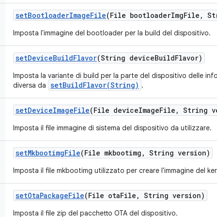
set
Bootloader
Image
File
(File bootloader
Img
File
,
Str
Imposta l'immagine del bootloader per la build del dispositivo.
set
Device
Build
Flavor
(String device
Build
Flavor)
Imposta la variante di build per la parte del dispositivo delle inf
setBuildFlavor(String)
diversa da
.
set
Device
Image
File
(File device
Image
File
,
String v
Imposta il file immagine di sistema del dispositivo da utilizzare.
set
Mkbootimg
File
(File mkbootimg
,
String version)
Imposta il file mkbootimg utilizzato per creare l'immagine del ker
set
Ota
Package
File
(File ota
File
,
String version)
Imposta il file zip del pacchetto OTA del dispositivo.