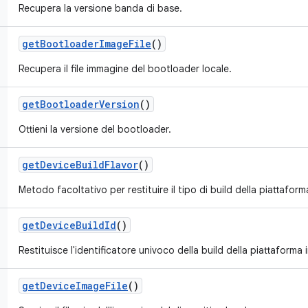
Recupera la versione banda di base.
get
Bootloader
Image
File
()
Recupera il file immagine del bootloader locale.
get
Bootloader
Version
()
Ottieni la versione del bootloader.
get
Device
Build
Flavor
()
Metodo facoltativo per restituire il tipo di build della piattaforma
get
Device
Build
Id
()
Restituisce l'identificatore univoco della build della piattaforma i
get
Device
Image
File
()