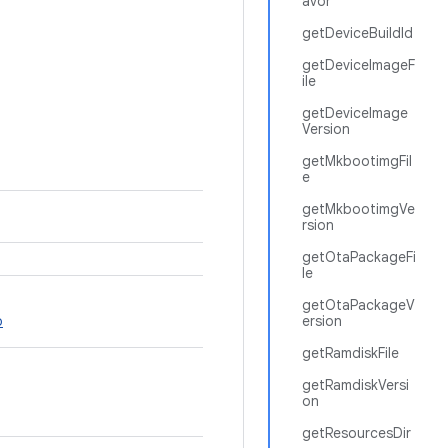
avor
getDeviceBuildId
getDeviceImageF
ile
getDeviceImage
Version
getMkbootimgFil
e
getMkbootimgVe
rsion
getOtaPackageFi
le
getOtaPackageV
o
ersion
getRamdiskFile
getRamdiskVersi
on
getResourcesDir