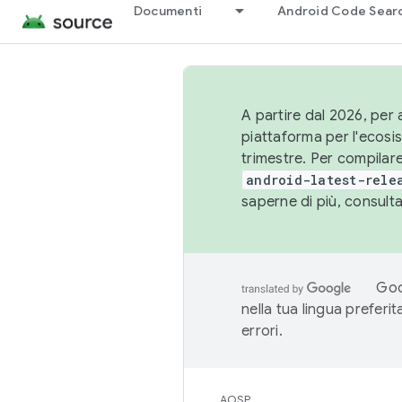
Documenti
Android Code Sear
A partire dal 2026, per a
piattaforma per l'ecos
trimestre. Per compilare
android-latest-rele
saperne di più, consult
Goo
nella tua lingua preferi
errori.
AOSP