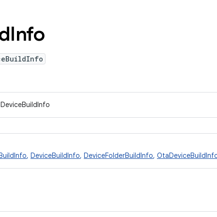
ld
Info
ceBuildInfo
IDeviceBuildInfo
BuildInfo
,
DeviceBuildInfo
,
DeviceFolderBuildInfo
,
OtaDeviceBuildInf