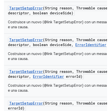
Target
Setup
Error
(String reason
,
Throwable cause
,
descriptor
,
boolean device
Side)
Costruisce un nuovo (@link TargetSetupError} con un messaggio
e una causa.
Target
Setup
Error
(String reason
,
Throwable cause
,
descriptor
,
boolean device
Side
,
Error
Identifier
e
Costruisce un nuovo (@link TargetSetupError} con un messaggio
e una causa.
Target
Setup
Error
(String reason
,
Throwable cause
,
descriptor
,
Error
Identifier
error
Id)
Costruisce un nuovo (@link TargetSetupError} con un messaggio
e una causa.
Target
Setup
Error
(String reason
,
Throwable cause
,
error
Id)