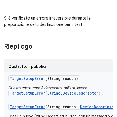
Si è verificato un errore irreversibile durante la
preparazione della destinazione per il test.
Riepilogo
Costruttori pubblici
Target
Setup
Error
(String reason)
Questo costruttore è deprecato. utilizza invece
TargetSetupError(String,DeviceDescriptor)
.
Target
Setup
Error
(String reason
,
Device
Descriptor
Crea un nuovo (@link TargetSetupError} con un messaggio di err