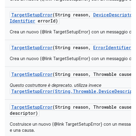
Target
Setup
Error
(String reason
,
Device
Descriptor
Identifier
error
Id)
Crea un nuovo (@link TargetSetupError} con un messaggio di err
Target
Setup
Error
(String reason
,
Error
Identifier
e
Crea un nuovo (@link TargetSetupError} con un messaggio di err
Target
Setup
Error
(String reason
,
Throwable cause)
Questo costruttore è deprecato. utilizza invece
TargetSetupError(String,Throwable,DeviceDescript
Target
Setup
Error
(String reason
,
Throwable cause
,
descriptor)
Costruisce un nuovo (@link TargetSetupError} con un messaggio
e una causa.