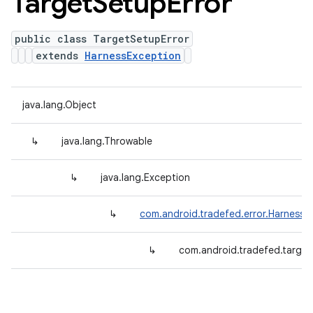
Target
Setup
Error
public class TargetSetupError
extends
HarnessException
java.lang.Object
↳
java.lang.Throwable
↳
java.lang.Exception
↳
com.android.tradefed.error.HarnessE
↳
com.android.tradefed.target