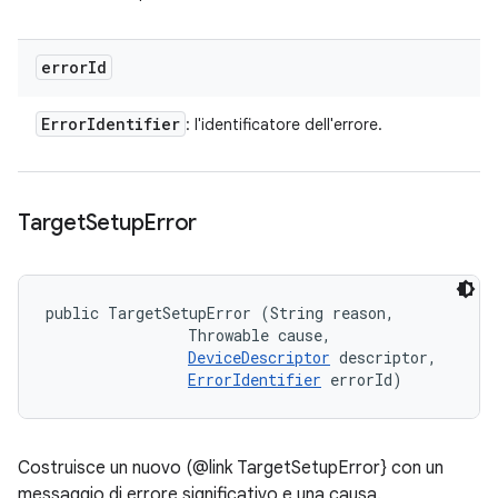
error
Id
Error
Identifier
: l'identificatore dell'errore.
Target
Setup
Error
public TargetSetupError (String reason, 

                Throwable cause, 

DeviceDescriptor
 descriptor, 

ErrorIdentifier
 errorId)
Costruisce un nuovo (@link TargetSetupError} con un
messaggio di errore significativo e una causa.