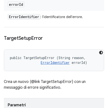
error
Id
Error
Identifier
: l'identificatore dell'errore.
Target
Setup
Error
public TargetSetupError (String reason, 

ErrorIdentifier
 errorId)
Crea un nuovo (@link TargetSetupError} con un
messaggio di errore significativo.
Parametri