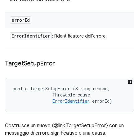
error
Id
Error
Identifier
: l'identificatore dell'errore.
Target
Setup
Error
public TargetSetupError (String reason, 

                Throwable cause, 

ErrorIdentifier
 errorId)
Costruisce un nuovo (@link TargetSetupError} con un
messaggio di errore significativo e una causa.