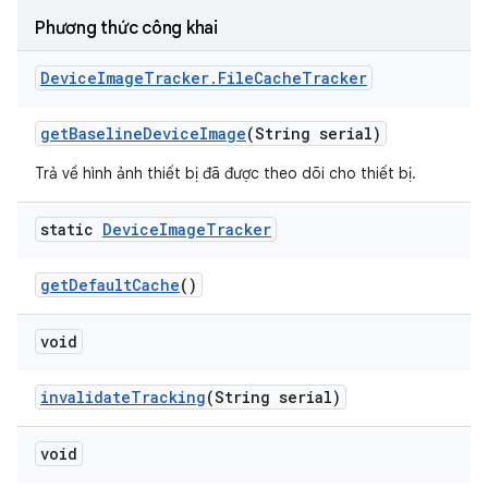
Phương thức công khai
Device
Image
Tracker
.
File
Cache
Tracker
get
Baseline
Device
Image
(String serial)
Trả về hình ảnh thiết bị đã được theo dõi cho thiết bị.
static
Device
Image
Tracker
get
Default
Cache
()
void
invalidate
Tracking
(String serial)
void