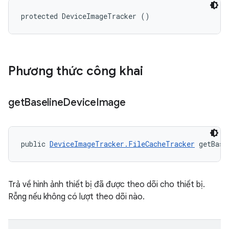
protected DeviceImageTracker ()
Phương thức công khai
get
Baseline
Device
Image
public 
DeviceImageTracker.FileCacheTracker
 getBase
Trả về hình ảnh thiết bị đã được theo dõi cho thiết bị.
Rỗng nếu không có lượt theo dõi nào.