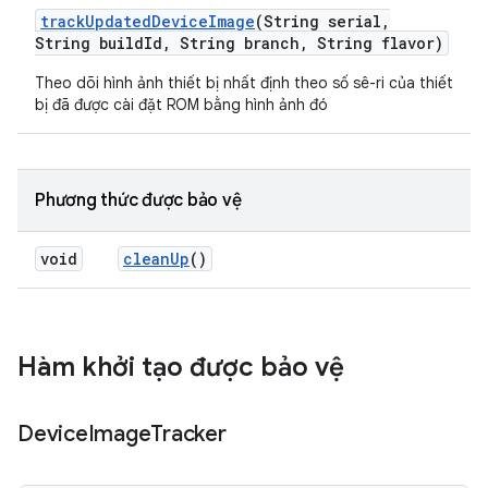
track
Updated
Device
Image
(String serial
,
String build
Id
,
String branch
,
String flavor)
Theo dõi hình ảnh thiết bị nhất định theo số sê-ri của thiết
bị đã được cài đặt ROM bằng hình ảnh đó
Phương thức được bảo vệ
void
clean
Up
()
Hàm khởi tạo được bảo vệ
Device
Image
Tracker