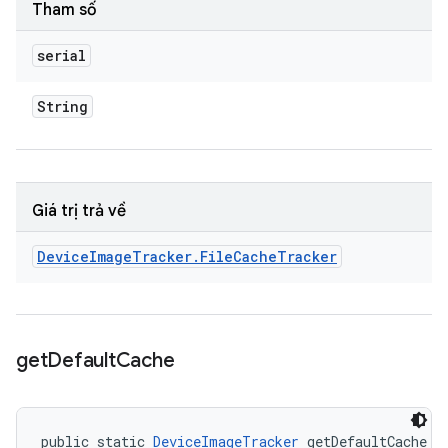
Tham số
serial
String
Giá trị trả về
Device
Image
Tracker
.
File
Cache
Tracker
get
Default
Cache
public static 
DeviceImageTracker
 getDefaultCache (