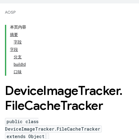
AOSP
本页内容
摘要
字段
字段
分支
buildId
口味
Device
Image
Tracker
.
File
Cache
Tracker
public class
DeviceImageTracker.FileCacheTracker
extends Object