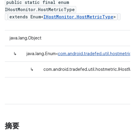
public static final enum
IHostMonitor.HostMetricType
extends Enum<
IHostMonitor.HostMetricType
>
java.lang.Object
↳
java.lang.Enum<
com.android.tradefed.util.hostmetric.
↳
com.android.tradefed.util.hostmetric.IHostMo
摘要