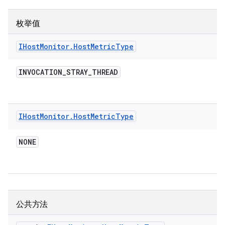
枚举值
IHost
Monitor
.
Host
Metric
Type
INVOCATION
_
STRAY
_
THREAD
IHost
Monitor
.
Host
Metric
Type
NONE
公共方法