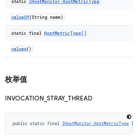
static
IHost
Monitor
.
Host
Metric
Type
value
Of
(String name)
static final
Host
Metric
Type[]
values
()
枚举值
INVOCATION
_
STRAY
_
THREAD
public static final 
IHostMonitor.HostMetricType
 IN