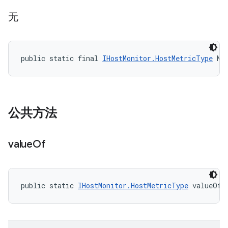
无
public static final 
IHostMonitor.HostMetricType
 NO
公共方法
value
Of
public static 
IHostMonitor.HostMetricType
 valueOf 