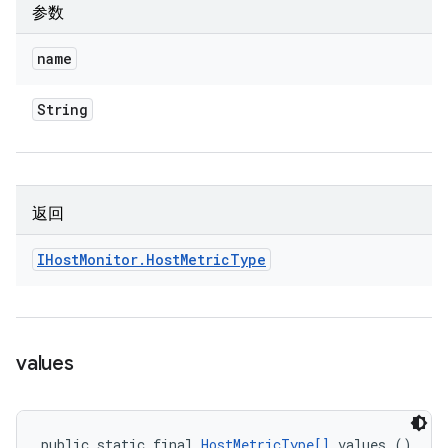
参数
name
String
返回
IHost
Monitor
.
Host
Metric
Type
values
public static final 
HostMetricType[]
 values ()