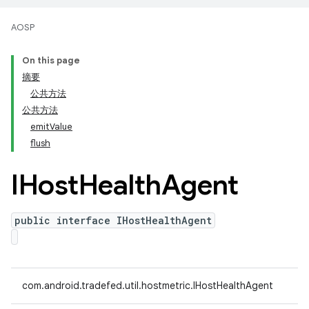
AOSP
On this page
摘要
公共方法
公共方法
emitValue
flush
IHost
Health
Agent
public interface IHostHealthAgent
com.android.tradefed.util.hostmetric.IHostHealthAgent