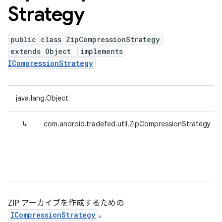
Strategy
public class ZipCompressionStrategy
extends Object
implements
ICompressionStrategy
java.lang.Object
↳
com.android.tradefed.util.ZipCompressionStrategy
ZIP アーカイブを作成するための
ICompressionStrategy
。