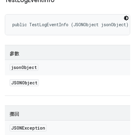
Test
Log
Event
Info
public TestLogEventInfo (JSONObject jsonObject)
參數
json
Object
JSONObject
擲回
JSONException