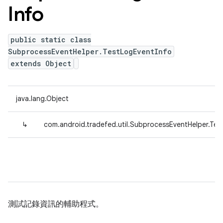
Info
public static class
SubprocessEventHelper.TestLogEventInfo
extends Object
java.lang.Object
↳
com.android.tradefed.util.SubprocessEventHelper.Tes
測試記錄資訊的輔助程式。