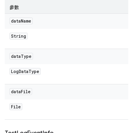
參數
data
Name
String
data
Type
Log
Data
Type
data
File
File