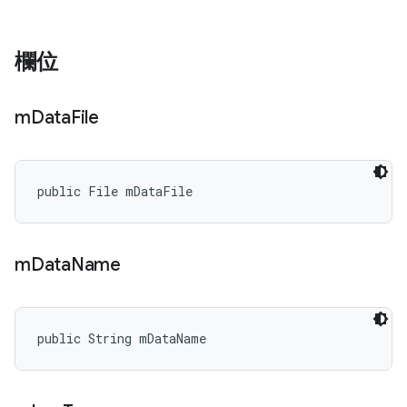
欄位
m
Data
File
public File mDataFile
m
Data
Name
public String mDataName