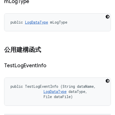
m
Log
Type
public 
LogDataType
 mLogType
公用建構函式
Test
Log
Event
Info
public TestLogEventInfo (String dataName, 

LogDataType
 dataType, 

                File dataFile)