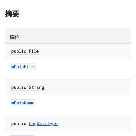
摘要
欄位
public File
m
Data
File
public String
m
Data
Name
public
Log
Data
Type