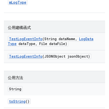
m
Log
Type
公用建構函式
Test
Log
Event
Info
(String data
Name
,
Log
Data
Type
data
Type
,
File data
File)
Test
Log
Event
Info
(JSONObject json
Object)
公用方法
String
to
String
()