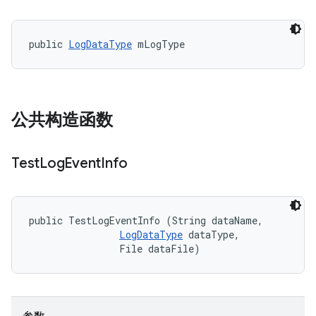
public 
LogDataType
 mLogType
公共构造函数
Test
Log
Event
Info
public TestLogEventInfo (String dataName, 

LogDataType
 dataType, 

                File dataFile)