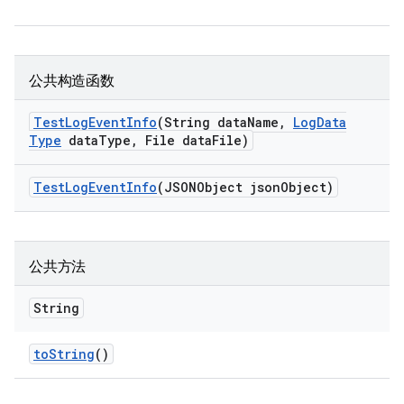
公共构造函数
Test
Log
Event
Info
(String data
Name
,
Log
Data
Type
data
Type
,
File data
File)
Test
Log
Event
Info
(JSONObject json
Object)
公共方法
String
to
String
()