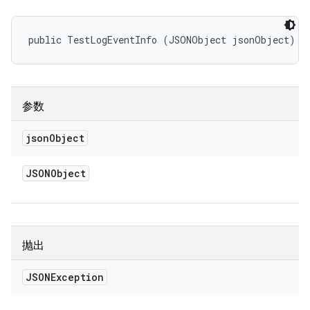
public TestLogEventInfo (JSONObject jsonObject)
参数
json
Object
JSONObject
抛出
JSONException