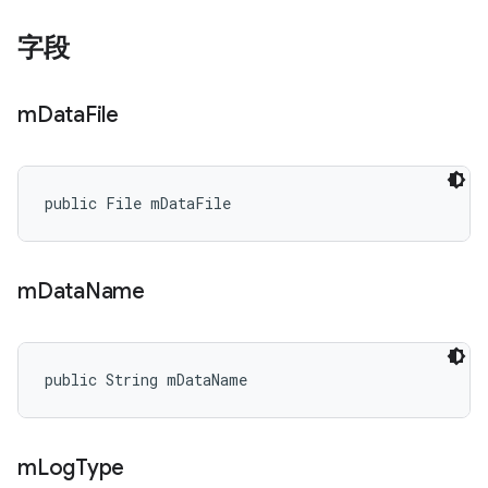
字段
m
Data
File
public File mDataFile
m
Data
Name
public String mDataName
m
Log
Type