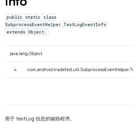
Info
public static class
SubprocessEventHelper.TestLogEventInfo
extends Object
java.lang.Object
↳
com.android.tradefed.util.SubprocessEventHelper.Tes
用于 testLog 信息的辅助程序。