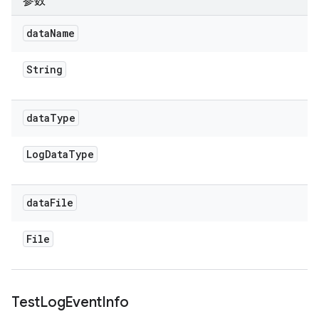
参数
data
Name
String
data
Type
Log
Data
Type
data
File
File
Test
Log
Event
Info