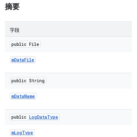
摘要
字段
public File
m
Data
File
public String
m
Data
Name
public
Log
Data
Type
m
Log
Type