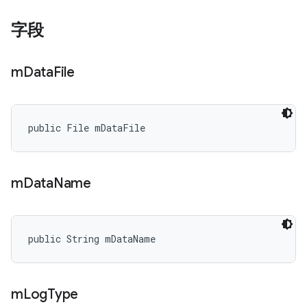
字段
m
Data
File
public File mDataFile
m
Data
Name
public String mDataName
m
Log
Type