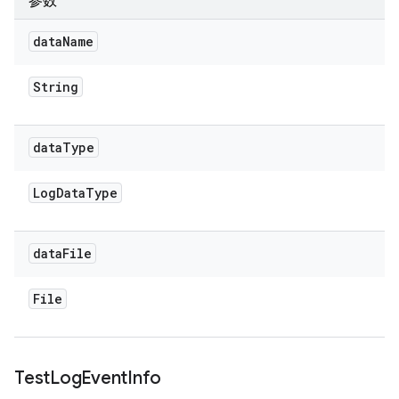
参数
data
Name
String
data
Type
Log
Data
Type
data
File
File
Test
Log
Event
Info