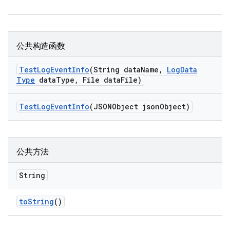
公共构造函数
Test
Log
Event
Info
(String data
Name
,
Log
Data
Type
data
Type
,
File data
File)
Test
Log
Event
Info
(JSONObject json
Object)
公共方法
String
to
String
()