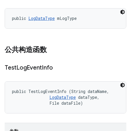
public 
LogDataType
 mLogType
公共构造函数
Test
Log
Event
Info
public TestLogEventInfo (String dataName, 

LogDataType
 dataType, 

                File dataFile)