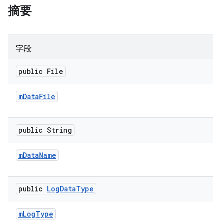
摘要
字段
public File
m
Data
File
public String
m
Data
Name
public
Log
Data
Type
m
Log
Type