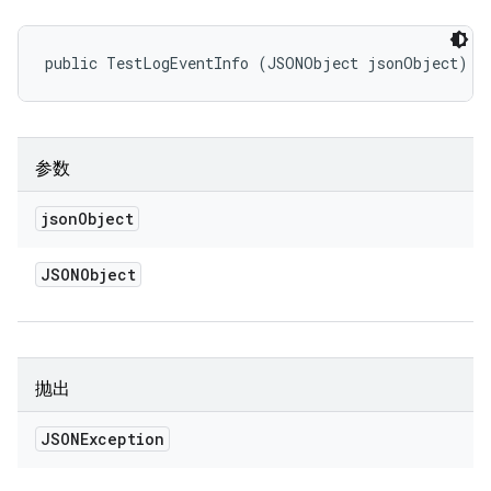
public TestLogEventInfo (JSONObject jsonObject)
参数
json
Object
JSONObject
抛出
JSONException