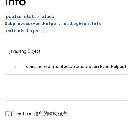
Info
public static class
SubprocessEventHelper.TestLogEventInfo
extends Object
java.lang.Object
↳
com.android.tradefed.util.SubprocessEventHelper.Tes
用于 testLog 信息的辅助程序。