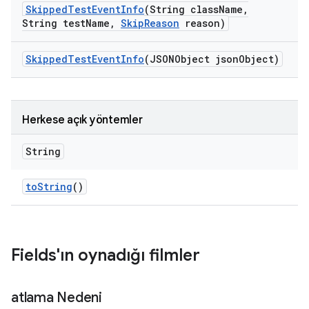
Skipped
Test
Event
Info
(String class
Name
,
String test
Name
,
Skip
Reason
reason)
Skipped
Test
Event
Info
(JSONObject json
Object)
Herkese açık yöntemler
String
to
String
()
Fields'ın oynadığı filmler
atlama Nedeni