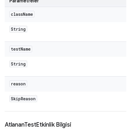
Parametreler
class
Name
String
test
Name
String
reason
Skip
Reason
Atlanan
Test
Etkinlik Bilgisi