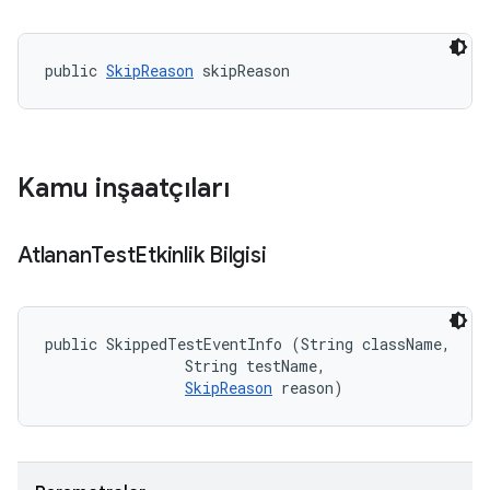
public 
SkipReason
 skipReason
Kamu inşaatçıları
Atlanan
Test
Etkinlik Bilgisi
public SkippedTestEventInfo (String className, 

                String testName, 

SkipReason
 reason)