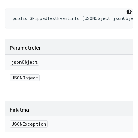
public SkippedTestEventInfo (JSONObject jsonObjec
Parametreler
json
Object
JSONObject
Fırlatma
JSONException