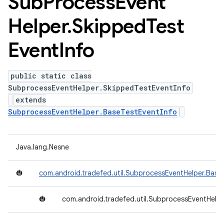
Sub
Process
Event
Helper
.
Skipped
Test
Event
Info
public static class
SubprocessEventHelper.SkippedTestEventInfo
extends
SubprocessEventHelper.BaseTestEventInfo
Java.lang.Nesne
🎃
com.android.tradefed.util.SubprocessEventHelper.Base
🎃
com.android.tradefed.util.SubprocessEventHelp