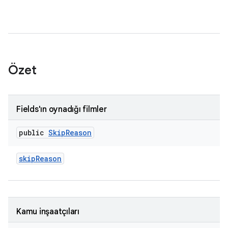
Özet
Fields'ın oynadığı filmler
public
Skip
Reason
skip
Reason
Kamu inşaatçıları