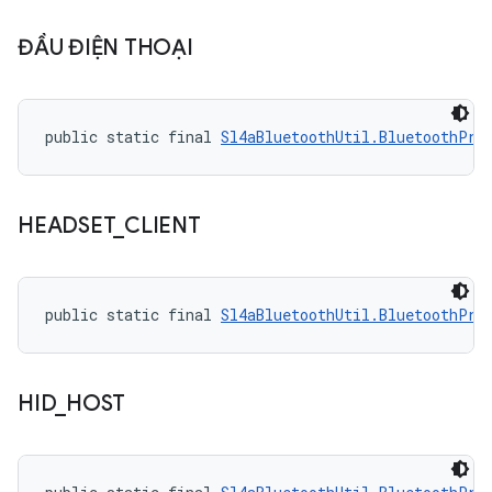
ĐẦU ĐIỆN THOẠI
public static final 
Sl4aBluetoothUtil.BluetoothPro
HEADSET
_
CLIENT
public static final 
Sl4aBluetoothUtil.BluetoothPro
HID
_
HOST