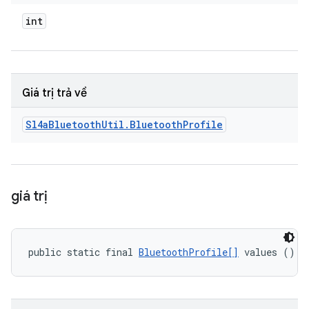
int
Giá trị trả về
Sl4a
Bluetooth
Util
.
Bluetooth
Profile
giá trị
public static final 
BluetoothProfile[]
 values ()