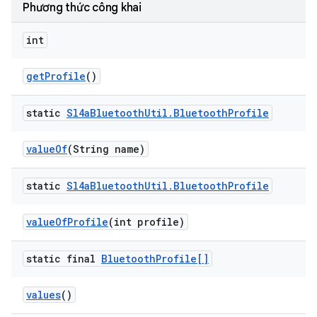
Phương thức công khai
int
get
Profile
()
static
Sl4a
Bluetooth
Util
.
Bluetooth
Profile
value
Of
(String name)
static
Sl4a
Bluetooth
Util
.
Bluetooth
Profile
value
Of
Profile
(int profile)
static final
Bluetooth
Profile[]
values
()