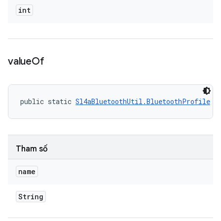
int
value
Of
public static 
Sl4aBluetoothUtil.BluetoothProfile
 v
Tham số
name
String