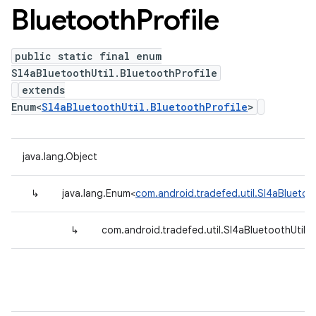
Bluetooth
Profile
public static final enum
Sl4aBluetoothUtil.BluetoothProfile
extends
Enum<
Sl4aBluetoothUtil.BluetoothProfile
>
java.lang.Object
↳
java.lang.Enum<
com.android.tradefed.util.Sl4aBluetoot
↳
com.android.tradefed.util.Sl4aBluetoothUtil.B