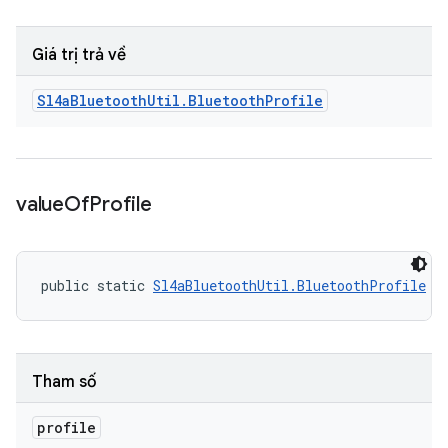
Giá trị trả về
Sl4a
Bluetooth
Util
.
Bluetooth
Profile
value
Of
Profile
public static 
Sl4aBluetoothUtil.BluetoothProfile
 v
Tham số
profile