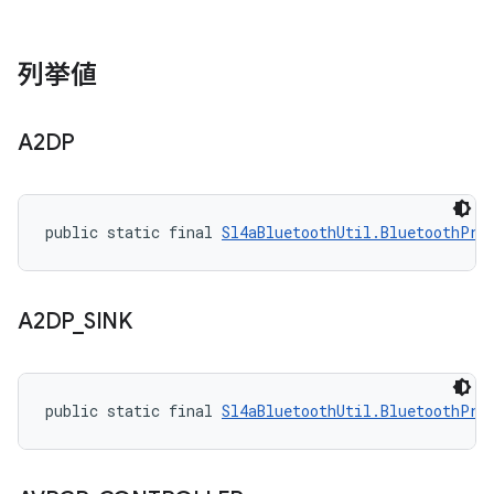
列挙値
A2DP
public static final 
Sl4aBluetoothUtil.BluetoothPro
A2DP
_
SINK
public static final 
Sl4aBluetoothUtil.BluetoothPro