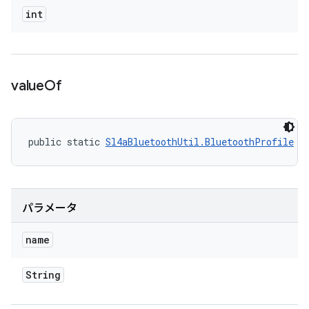
int
value
Of
public static 
Sl4aBluetoothUtil.BluetoothProfile
 v
パラメータ
name
String