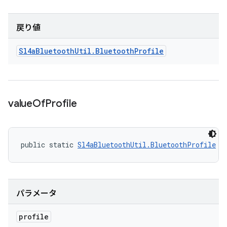
戻り値
Sl4a
Bluetooth
Util
.
Bluetooth
Profile
value
Of
Profile
public static 
Sl4aBluetoothUtil.BluetoothProfile
 v
パラメータ
profile