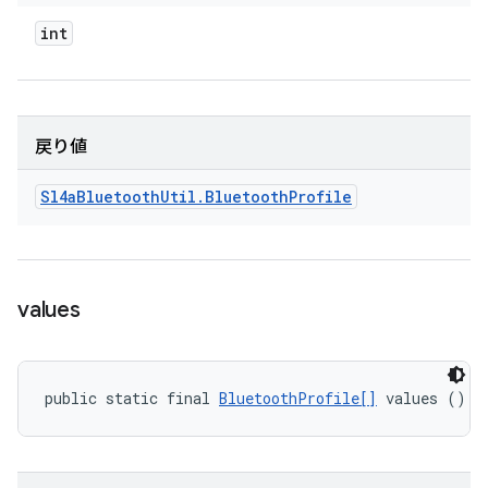
int
戻り値
Sl4a
Bluetooth
Util
.
Bluetooth
Profile
values
public static final 
BluetoothProfile[]
 values ()