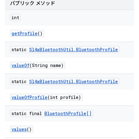
パブリック メソッド
int
get
Profile
()
static
Sl4a
Bluetooth
Util
.
Bluetooth
Profile
value
Of
(String name)
static
Sl4a
Bluetooth
Util
.
Bluetooth
Profile
value
Of
Profile
(int profile)
static final
Bluetooth
Profile[]
values
()