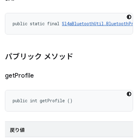
public static final 
Sl4aBluetoothUtil.BluetoothPro
パブリック メソッド
get
Profile
public int getProfile ()
戻り値