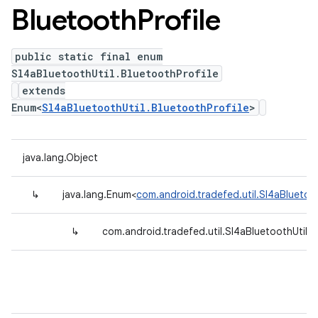
Bluetooth
Profile
public static final enum
Sl4aBluetoothUtil.BluetoothProfile
extends
Enum<
Sl4aBluetoothUtil.BluetoothProfile
>
java.lang.Object
↳
java.lang.Enum<
com.android.tradefed.util.Sl4aBluetoot
↳
com.android.tradefed.util.Sl4aBluetoothUtil.B