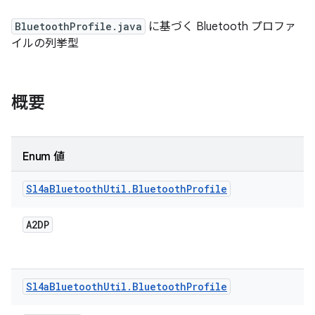
BluetoothProfile.java
に基づく Bluetooth プロファ
イルの列挙型
概要
Enum 値
Sl4a
Bluetooth
Util
.
Bluetooth
Profile
A2DP
Sl4a
Bluetooth
Util
.
Bluetooth
Profile