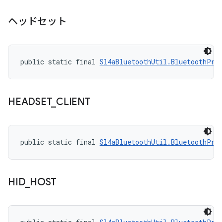
ヘッドセット
public static final 
Sl4aBluetoothUtil.BluetoothPro
HEADSET
_
CLIENT
public static final 
Sl4aBluetoothUtil.BluetoothPro
HID
_
HOST