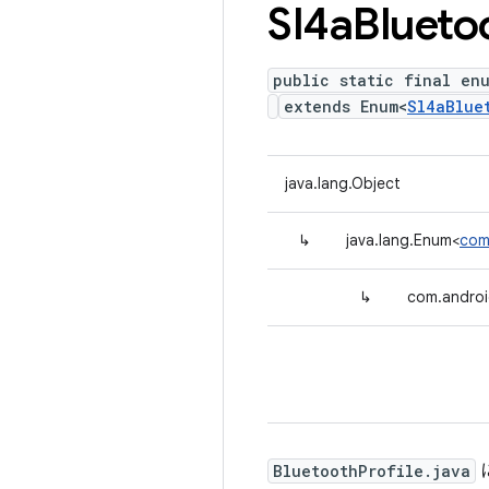
Sl4a
Blueto
public static final enu
extends Enum<
Sl4aBlue
java.lang.Object
↳
java.lang.Enum<
com.
↳
com.android
BluetoothProfile.java