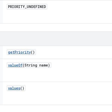
PRIORITY
_
UNDEFINED
get
Priority
()
value
Of
(String name)
values
()