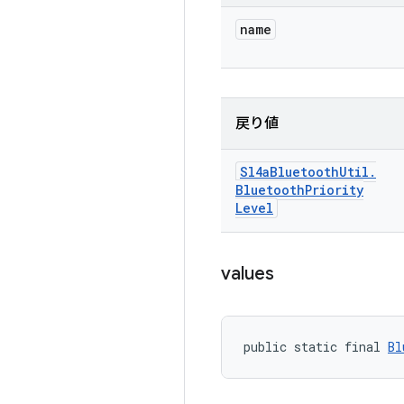
name
戻り値
Sl4a
Bluetooth
Util
.
Bluetooth
Priority
Level
values
public static final 
Bl