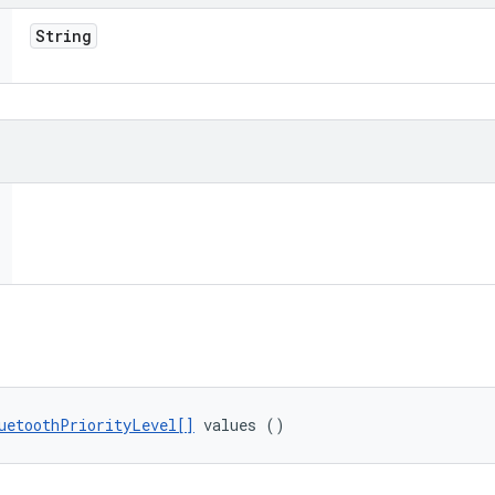
String
uetoothPriorityLevel[]
 values ()