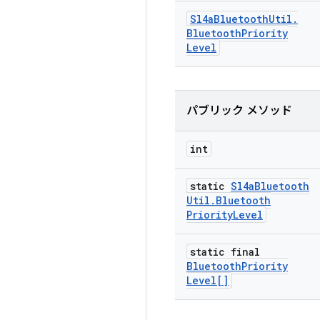
Sl4a
Bluetooth
Util
.
Bluetooth
Priority
Level
パブリック メソッド
int
static
Sl4a
Bluetooth
Util
.
Bluetooth
Priority
Level
static final
Bluetooth
Priority
Level[]