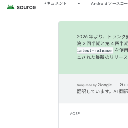
ドキュメント
Android ソース
2026 年より、トラ
第 2 四半期と第 4 四
latest-release
を使用
ュされた最新のリリース
Go
翻訳しています。AI 
AOSP