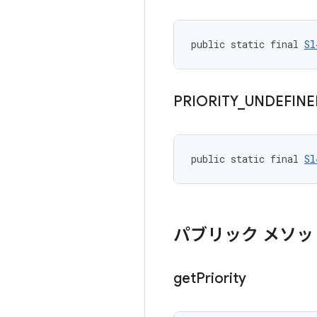
public static final 
Sl
PRIORITY
_
UNDEFINE
public static final 
Sl
パブリック メソッ
get
Priority