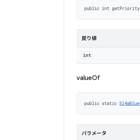
public int getPriorit
戻り値
int
value
Of
public static 
Sl4aBlue
パラメータ