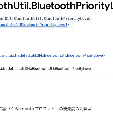
oth
Util
.
Bluetooth
Priority
m Sl4aBluetoothUtil.BluetoothPriorityLevel
toothUtil.BluetoothPriorityLevel
>
android.tradefed.util.Sl4aBluetoothUtil.BluetoothPriorityLevel
>
.tradefed.util.Sl4aBluetoothUtil.BluetoothPriorityLevel
に基づく Bluetooth プロファイルの優先度の列挙型