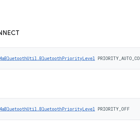
NNECT
4aBluetoothUtil.BluetoothPriorityLevel
 PRIORITY_AUTO_CO
4aBluetoothUtil.BluetoothPriorityLevel
 PRIORITY_OFF