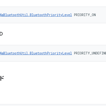
4aBluetoothUtil.BluetoothPriorityLevel
 PRIORITY_ON
D
4aBluetoothUtil.BluetoothPriorityLevel
 PRIORITY_UNDEFIN
ド