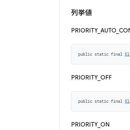
列挙値
PRIORITY
_
AUTO
_
CO
public static final 
Sl
PRIORITY
_
OFF
public static final 
Sl
PRIORITY
_
ON