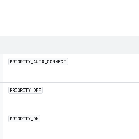
PRIORITY
_
AUTO
_
CONNECT
PRIORITY
_
OFF
PRIORITY
_
ON