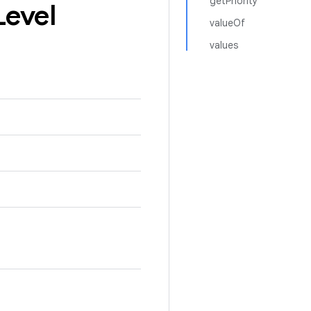
getPriority
Level
valueOf
values