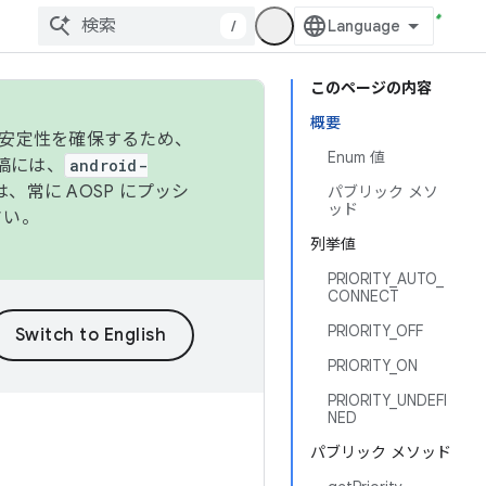
/
このページの内容
概要
の安定性を確保するため、
Enum 値
投稿には、
android-
、常に AOSP にプッシ
パブリック メソ
ッド
さい。
列挙値
PRIORITY_AUTO_
CONNECT
PRIORITY_OFF
PRIORITY_ON
PRIORITY_UNDEFI
NED
パブリック メソッド