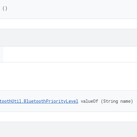
y ()
toothUtil.BluetoothPriorityLevel
 valueOf (String name)