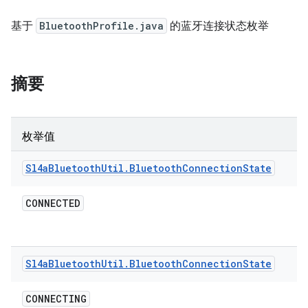
基于
BluetoothProfile.java
的蓝牙连接状态枚举
摘要
枚举值
Sl4a
Bluetooth
Util
.
Bluetooth
Connection
State
CONNECTED
Sl4a
Bluetooth
Util
.
Bluetooth
Connection
State
CONNECTING