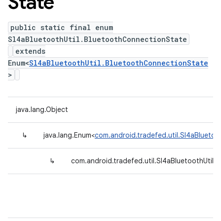
State
public static final enum
Sl4aBluetoothUtil.BluetoothConnectionState
extends
Enum<
Sl4aBluetoothUtil.BluetoothConnectionState
>
java.lang.Object
↳
java.lang.Enum<
com.android.tradefed.util.Sl4aBlueto
↳
com.android.tradefed.util.Sl4aBluetoothUtil