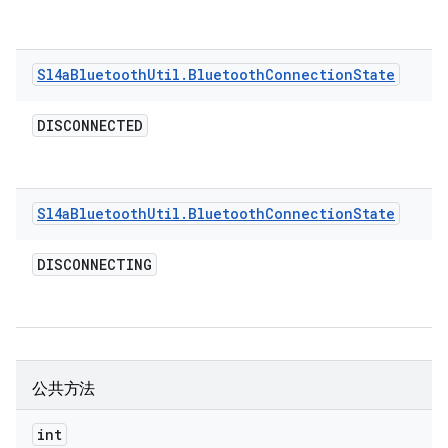
Sl4a
Bluetooth
Util
.
Bluetooth
Connection
State
DISCONNECTED
Sl4a
Bluetooth
Util
.
Bluetooth
Connection
State
DISCONNECTING
公共方法
int