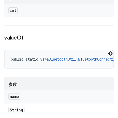
int
value
Of
public static 
Sl4aBluetoothUtil.BluetoothConnectio
参数
name
String