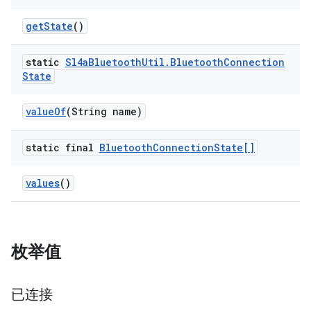
get
State
()
static
Sl4a
Bluetooth
Util
.
Bluetooth
Connection
State
value
Of
(String name)
static final
Bluetooth
Connection
State[]
values
()
枚举值
已连接