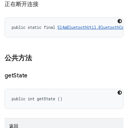
正在断开连接
public static final 
Sl4aBluetoothUtil.BluetoothCon
公共方法
get
State
public int getState ()
返回