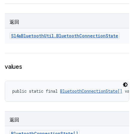
返回
Sl4a
Bluetooth
Util
.
Bluetooth
Connection
State
values
public static final 
BluetoothConnectionState[]
 val
返回
Bluetooth
Connection
State[]