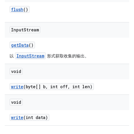
flush
()
Input
Stream
get
Data
()
InputStream
以
形式获取收集的输出。
void
write
(byte[] b
,
int off
,
int len)
void
write
(int data)