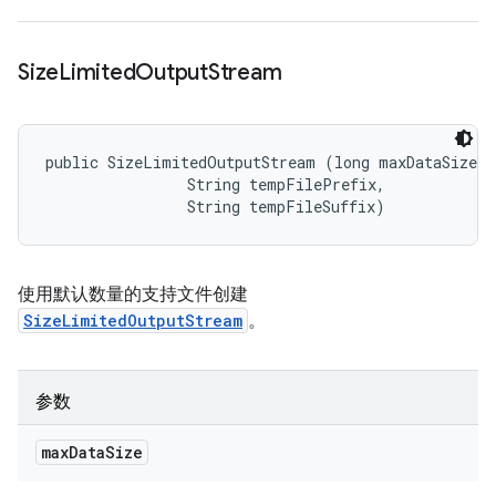
Size
Limited
Output
Stream
public SizeLimitedOutputStream (long maxDataSize, 

                String tempFilePrefix, 

                String tempFileSuffix)
使用默认数量的支持文件创建
SizeLimitedOutputStream
。
参数
max
Data
Size