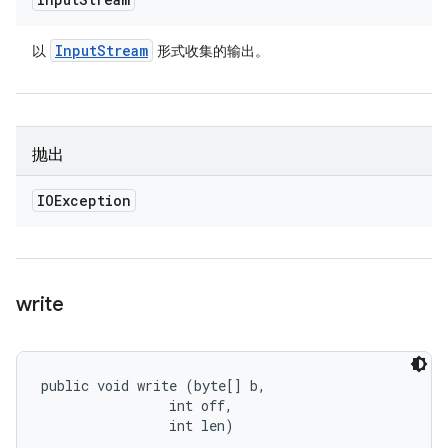
Input
Stream
以
形式收集的输出。
抛出
IOException
write
public void write (byte[] b, 

                int off, 

                int len)