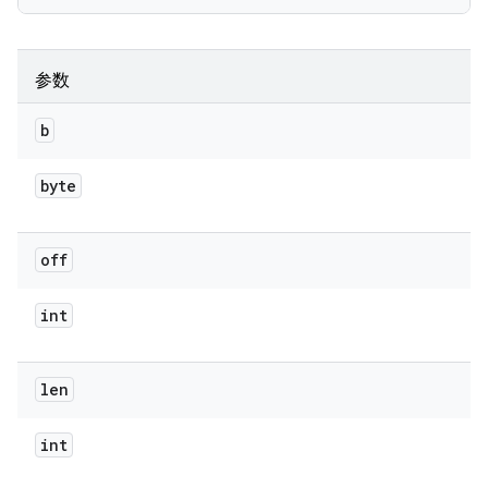
参数
b
byte
off
int
len
int