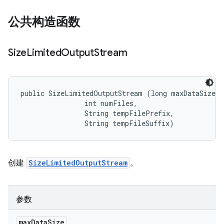
公共构造函数
Size
Limited
Output
Stream
public SizeLimitedOutputStream (long maxDataSize, 

                int numFiles, 

                String tempFilePrefix, 

                String tempFileSuffix)
创建
SizeLimitedOutputStream
。
参数
max
Data
Size