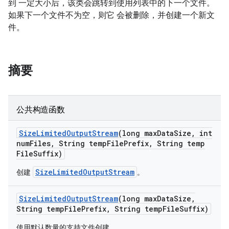
到 一定大小后，该类会跳转到使用列表中的下一个文件。
如果下一个文件不为空，则它 会被删除，并创建一个新文
件。
摘要
公共构造函数
Size
Limited
Output
Stream
(long max
Data
Size
,
int
num
Files
,
String temp
File
Prefix
,
String temp
File
Suffix)
SizeLimitedOutputStream
创建
。
Size
Limited
Output
Stream
(long max
Data
Size
,
String temp
File
Prefix
,
String temp
File
Suffix)
使用默认数量的支持文件创建