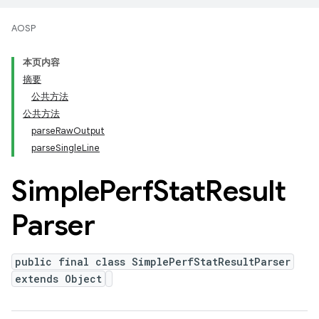
AOSP
本页内容
摘要
公共方法
公共方法
parseRawOutput
parseSingleLine
Simple
Perf
Stat
Result
Parser
public final class SimplePerfStatResultParser
extends Object