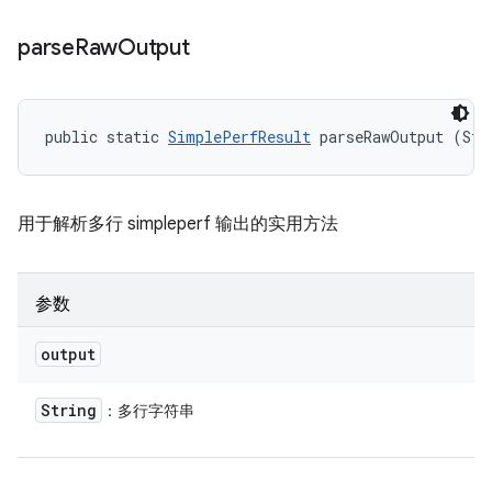
parse
Raw
Output
public static 
SimplePerfResult
 parseRawOutput (Str
用于解析多行 simpleperf 输出的实用方法
参数
output
String
：多行字符串