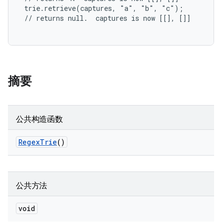
 trie.retrieve(captures, "a", "b", "c");

 // returns null.  captures is now [[], []]

摘要
公共构造函数
Regex
Trie
()
公共方法
void