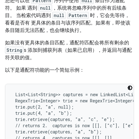
您还可以在
Pattern
序列中使用
null
条目作为通配
符。 如果 遇到
null
，系统将忽略序列中的所有后续条
目。 当检索代码遇到
null
Pattern
时，它会先等待，
看看是否有 更具体的条目与该序列匹配。如果有，即使该
条目随后无法匹配，也会继续执行。
如果没有更具体的条目匹配，通配符匹配会将所有剩余的
String
s 添加到捕获列表（如果已启用），并返回与通配
符关联的值。
以下是通配符功能的一个简短示例：
 List<List<String>> captures = new LinkedList<List
 RegexTrie<Integer> trie = new RegexTrie<Integer>()
 trie.put(2, "a", null);

 trie.put(4, "a", "b");

 trie.retrieve(captures, "a", "c", "e");

 // returns 2.  captures is now [[], ["c"], ["e"]]

 trie.retrieve(captures, "a", "b");

 // returns 4.  captures is now [[], []]
