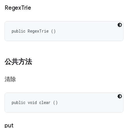
Regex
Trie
public RegexTrie ()
公共方法
清除
public void clear ()
put