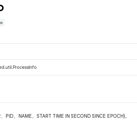
o
fo
d.util.ProcessInfo
、NAME、START TIME IN SECOND SINCE EPOCH)。