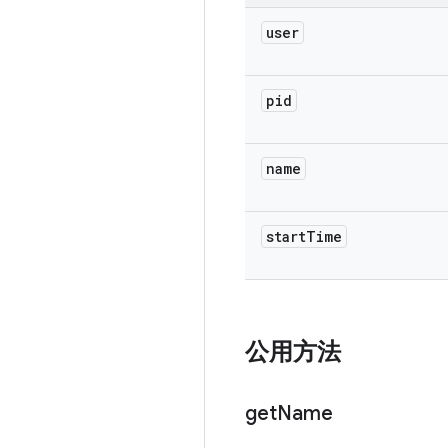
user
pid
name
start
Time
公用方法
get
Name