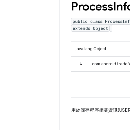
Process
Inf
public class ProcessIn
extends Object
java.lang.Object
↳
com.android.tradefe
用於儲存程序相關資訊(USER、PID