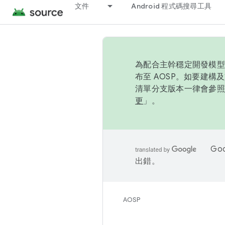
文件
Android 程式碼搜尋工具
為配合主幹穩定開發模型，
布至 AOSP。如要建構及
清單分支版本一律會參照推
更
」。
Go
出錯。
AOSP