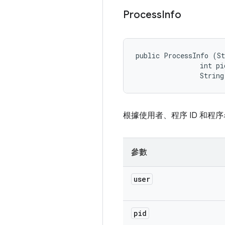
Process
Info
public ProcessInfo (St
                int pid
                String
根據使用者、程序 ID 和
參數
user
pid