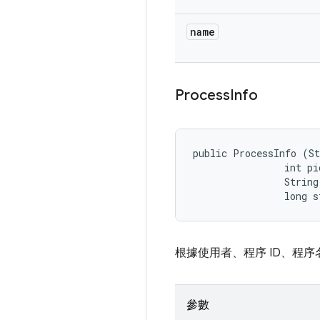
name
Process
Info
public ProcessInfo (St
                int pid
                String
                long 
根據使用者、程序 ID、程
參數