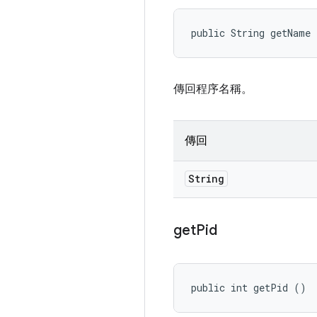
public String getName
傳回程序名稱。
傳回
String
get
Pid
public int getPid ()