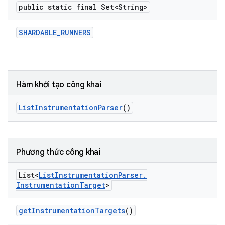
public static final Set<String>
SHARDABLE
_
RUNNERS
Hàm khởi tạo công khai
List
Instrumentation
Parser
()
Phương thức công khai
List<
List
Instrumentation
Parser
.
Instrumentation
Target
>
get
Instrumentation
Targets
()