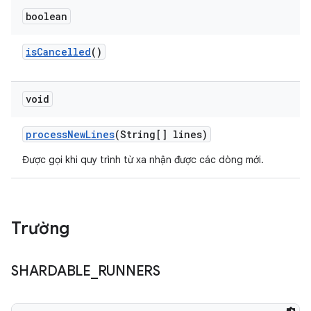
boolean
is
Cancelled
()
void
process
New
Lines
(String[] lines)
Được gọi khi quy trình từ xa nhận được các dòng mới.
Trường
SHARDABLE
_
RUNNERS