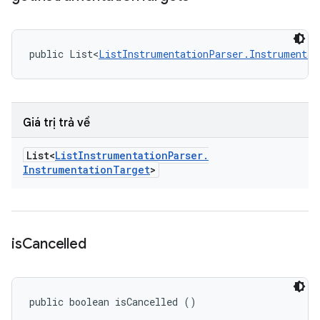
public List<
ListInstrumentationParser.Instrumentat
Giá trị trả về
List<
List
Instrumentation
Parser
.
Instrumentation
Target
>
is
Cancelled
public boolean isCancelled ()