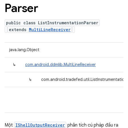
Parser
public class ListInstrumentationParser
extends
MultiLineReceiver
java.lang.Object
↳
com.android.ddmlib.MultiLineReceiver
↳
com.android.tradefed.util.ListInstrumentation
Một
IShellOutputReceiver
phân tích cú pháp đầu ra