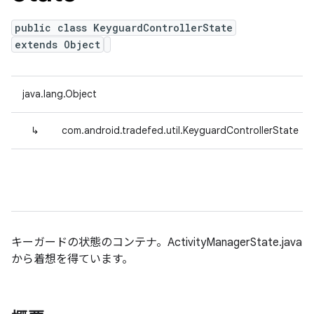
public class KeyguardControllerState
extends Object
java.lang.Object
↳
com.android.tradefed.util.KeyguardControllerState
キーガードの状態のコンテナ。ActivityManagerState.java
から着想を得ています。