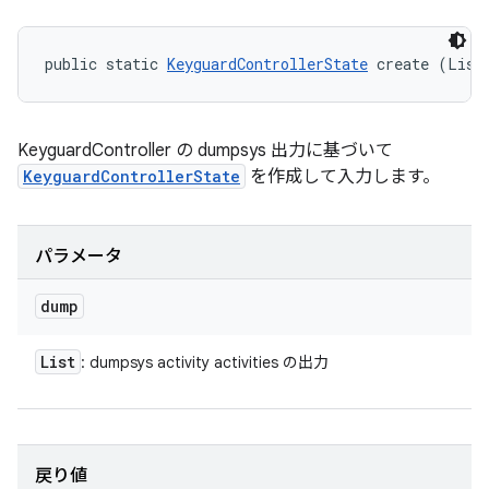
public static 
KeyguardControllerState
 create (List
KeyguardController の dumpsys 出力に基づいて
KeyguardControllerState
を作成して入力します。
パラメータ
dump
List
: dumpsys activity activities の出力
戻り値