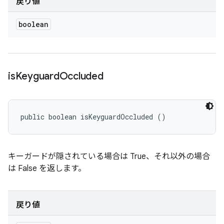
戻り値
boolean
is
Keyguard
Occluded
public boolean isKeyguardOccluded ()
キーガードが隠されている場合は True、それ以外の場合
は False を返します。
戻り値