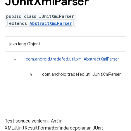
JUnit
Xml
Parser
public class JUnitXmlParser
extends
AbstractXmlParser
java.lang.Object
↳
com.android.tradefed.util.xml.AbstractXmlParser
↳
com.android.tradefed.util.JUnitXmlParser
Test sonucu verilerini, Ant'in
XMLJUnitResultFormatter'ında depolanan JUnit