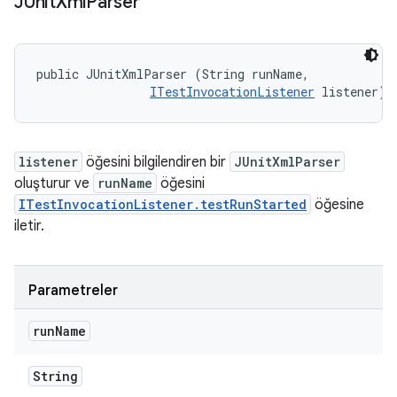
JUnit
Xml
Parser
public JUnitXmlParser (String runName, 

ITestInvocationListener
 listener)
listener
öğesini bilgilendiren bir
JUnitXmlParser
oluşturur ve
runName
öğesini
ITestInvocationListener.testRunStarted
öğesine
iletir.
Parametreler
run
Name
String