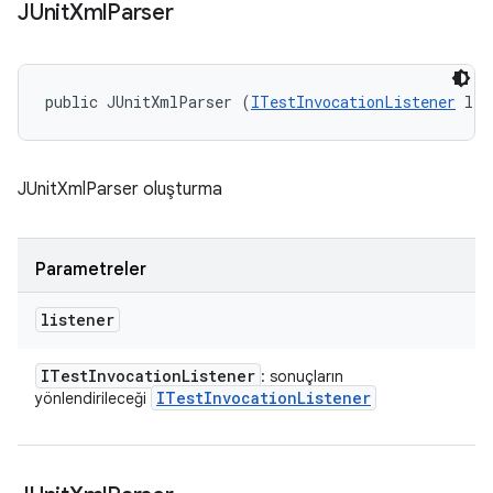
JUnit
Xml
Parser
public JUnitXmlParser (
ITestInvocationListener
 lis
JUnitXmlParser oluşturma
Parametreler
listener
ITest
Invocation
Listener
: sonuçların
ITest
Invocation
Listener
yönlendirileceği