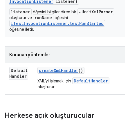
Invocation
Listener
listener)
listener
JUnitXmlParser
öğesini bilgilendiren bir
runName
oluşturur ve
öğesini
ITestInvocationListener.testRunStarted
öğesine iletir.
Korunan yöntemler
Default
create
Xml
Handler
()
Handler
DefaultHandler
XML'yi işlemek için
oluşturur.
Herkese açık oluşturucular