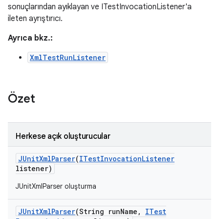
sonuçlarından ayıklayan ve ITestInvocationListener'a
ileten ayrıştırıcı.
Ayrıca bkz.:
XmlTestRunListener
Özet
Herkese açık oluşturucular
JUnit
Xml
Parser
(
ITest
Invocation
Listener
listener)
JUnitXmlParser oluşturma
JUnit
Xml
Parser
(String run
Name
,
ITest