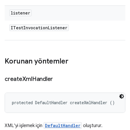
listener
ITest
Invocation
Listener
Korunan yöntemler
create
Xml
Handler
protected DefaultHandler createXmlHandler ()
XML'yi işlemek için
DefaultHandler
oluşturur.