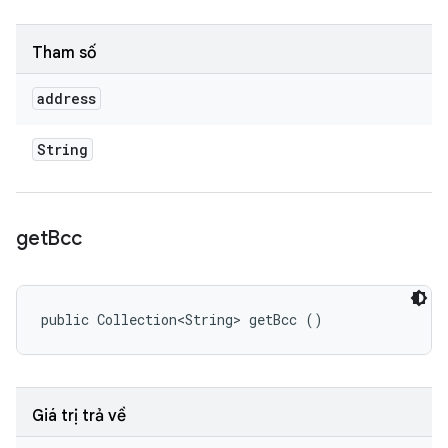
Tham số
address
String
get
Bcc
public Collection<String> getBcc ()
Giá trị trả về