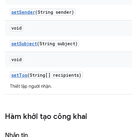
set
Sender
(String sender)
void
set
Subject
(String subject)
void
set
Tos
(String[] recipients)
Thiết lập người nhận.
Hàm khởi tạo công khai
Nhắn tin