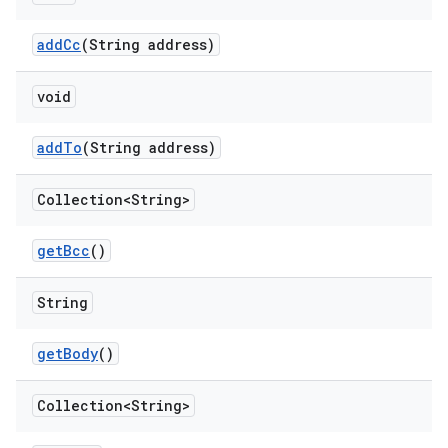
add
Cc
(String address)
void
add
To
(String address)
Collection<String>
get
Bcc
()
String
get
Body
()
Collection<String>