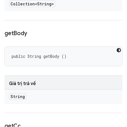
Collection<String>
get
Body
public String getBody ()
Giá trị trả về
String
get
Cc