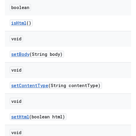
boolean
is
Html
()
void
set
Body
(String body)
void
set
Content
Type
(String content
Type)
void
set
Html
(boolean html)
void