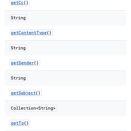
get
Cc
()
String
get
Content
Type
()
String
get
Sender
()
String
get
Subject
()
Collection<String>
get
To
()