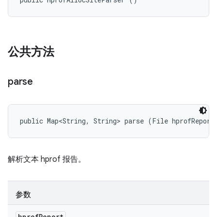
公共方法
parse
public Map<String, String> parse (File hprofReport
解析文本 hprof 报告。
参数
hprof
Report