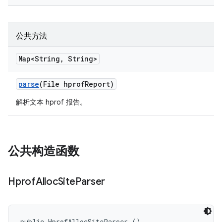
公共方法
Map<String
,
String>
parse
(File hprof
Report)
解析文本 hprof 报告。
公共构造函数
Hprof
Alloc
Site
Parser
public HprofAllocSiteParser ()