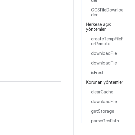
der
GCSFileDownloa
der
Herkese açık
yöntemler
createTempFileF
orRemote
downloadFile
downloadFile
isFresh
Korunan yöntemler
clearCache
downloadFile
getStorage
parseGcsPath