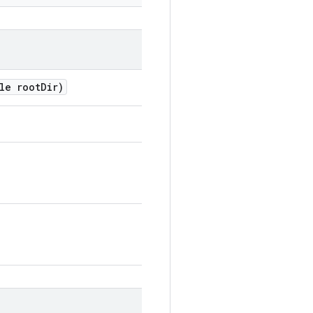
le root
Dir)