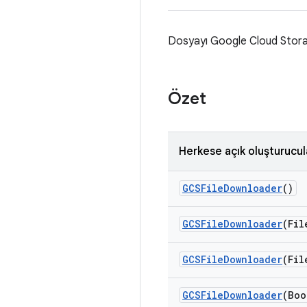
Dosyayı Google Cloud Storage
Özet
Herkese açık oluşturucul
GCSFile
Downloader
()
GCSFile
Downloader
(Fil
GCSFile
Downloader
(Fil
GCSFile
Downloader
(Boo