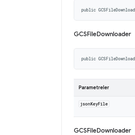
public GCSFileDownloa
GCSFile
Downloader
public GCSFileDownloa
Parametreler
json
Key
File
GCSFile
Downloader