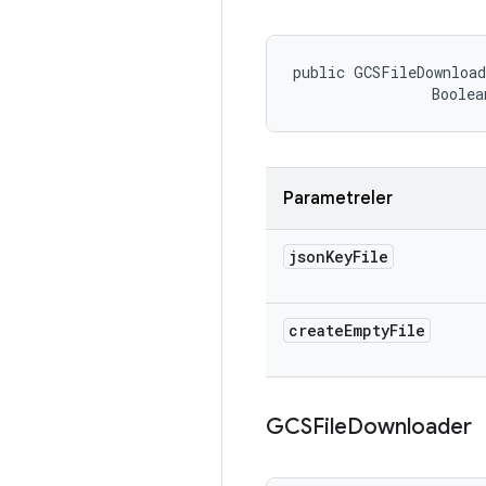
public GCSFileDownload
                Boolea
Parametreler
json
Key
File
create
Empty
File
GCSFile
Downloader