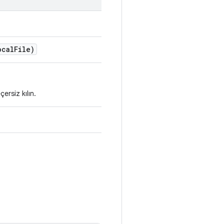
ocal
File)
ersiz kılın.