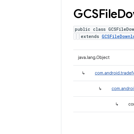
GCSFile
Do
public class GCSFileDo
extends
GCSFileDownl
java.lang.Object
↳
com.android.trade
↳
com.androi
↳
co