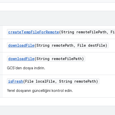
create
Temp
File
For
Remote
(String remote
File
Path
,
Fi
download
File
(String remote
Path
,
File dest
File)
download
File
(String remote
File
Path)
GCS'den dosya indirin.
is
Fresh
(File local
File
,
String remote
Path)
Yerel dosyanın güncelliğini kontrol edin.