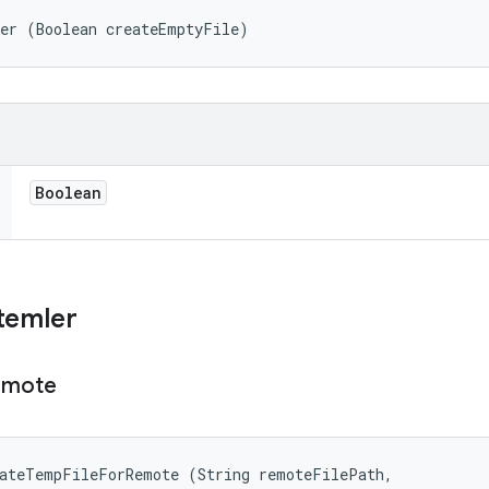
der (Boolean createEmptyFile)
Boolean
temler
emote
ateTempFileForRemote (String remoteFilePath, 
