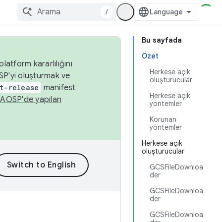
/
Bu sayfada
Özet
latform kararlılığını
Herkese açık
SP'yi oluşturmak ve
oluşturucular
t-release
manifest
Herkese açık
n
AOSP'de yapılan
yöntemler
Korunan
yöntemler
Herkese açık
oluşturucular
GCSFileDownloa
der
GCSFileDownloa
der
GCSFileDownloa