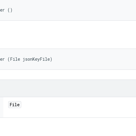
der ()
der (File jsonKeyFile)
File