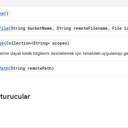
he
()
File
(String bucket
Name
,
String remote
Filename
,
File l
ge
(Collection<String> scopes)
rine dayalı kimlik bilgilerini desteklemek için temeldeki uygulamayı geç
Path
(String remote
Path)
turucular