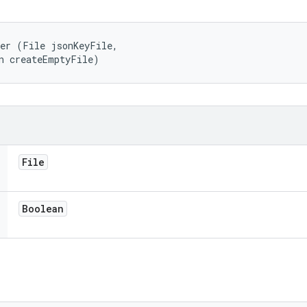
er (File jsonKeyFile, 

n createEmptyFile)
File
Boolean