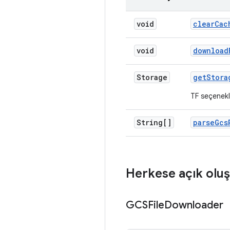
void
clear
Cac
void
download
Storage
get
Stora
TF seçenekle
String[]
parse
Gcs
Herkese açık oluş
GCSFile
Downloader