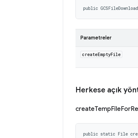
public GCSFileDownloa
Parametreler
create
Empty
File
Herkese açık yön
create
Temp
File
For
R
public static File cre