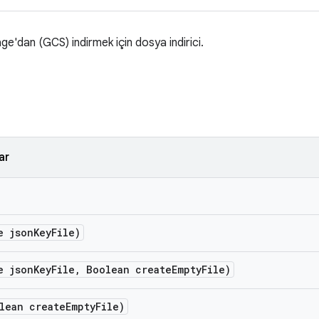
'dan (GCS) indirmek için dosya indirici.
ar
e json
Key
File)
e json
Key
File
,
Boolean create
Empty
File)
lean create
Empty
File)