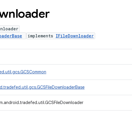
wnloader
wnloader
oaderBase
implements
IFileDownloader
fed.util.gcs.GCSCommon
d.tradefed.util.gcs.GCSFileDownloaderBase
m.android.tradefed.util.GCSFileDownloader