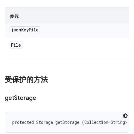
参数
json
Key
File
File
受保护的方法
get
Storage
protected Storage getStorage (Collection<String> s