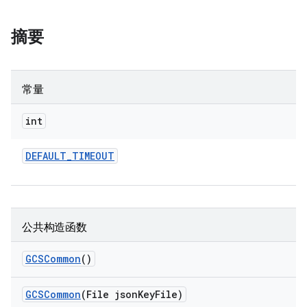
摘要
常量
int
DEFAULT
_
TIMEOUT
公共构造函数
GCSCommon
()
GCSCommon
(File json
Key
File)