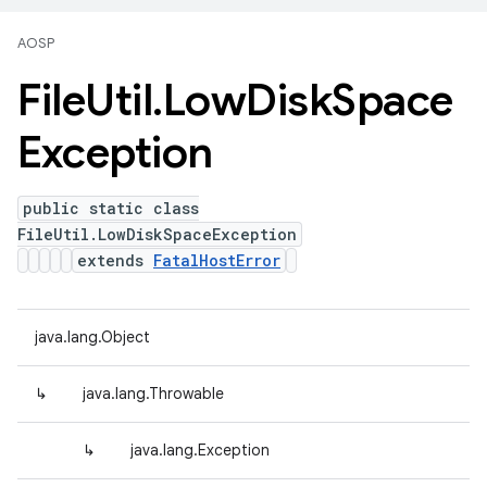
AOSP
File
Util
.
Low
Disk
Space
Exception
public static class
FileUtil.LowDiskSpaceException
extends
FatalHostError
java.lang.Object
↳
java.lang.Throwable
↳
java.lang.Exception