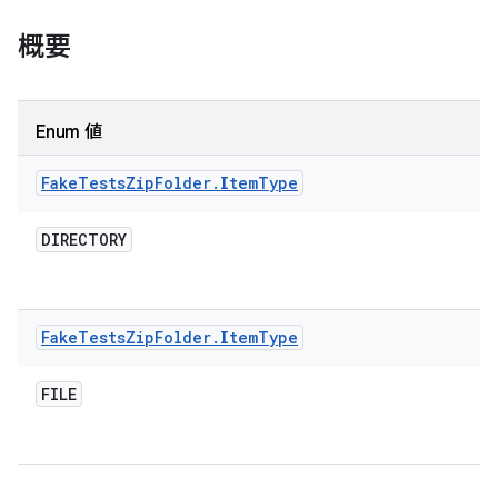
概要
Enum 値
Fake
Tests
Zip
Folder
.
Item
Type
DIRECTORY
Fake
Tests
Zip
Folder
.
Item
Type
FILE