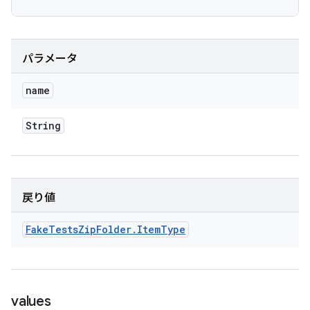
パラメータ
name
String
戻り値
Fake
Tests
Zip
Folder
.
Item
Type
values