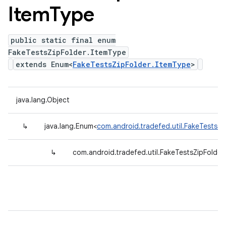
Item
Type
public static final enum
FakeTestsZipFolder.ItemType
extends Enum<
FakeTestsZipFolder.ItemType
>
java.lang.Object
↳
java.lang.Enum<
com.android.tradefed.util.FakeTestsZi
↳
com.android.tradefed.util.FakeTestsZipFolder