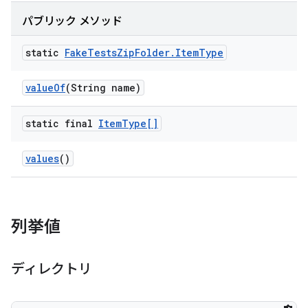
パブリック メソッド
static
Fake
Tests
Zip
Folder
.
Item
Type
value
Of
(String name)
static final
Item
Type[]
values
()
列挙値
ディレクトリ