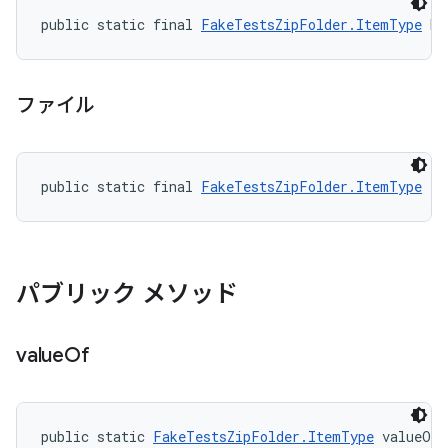
public static final 
FakeTestsZipFolder.ItemType
 DI
ファイル
public static final 
FakeTestsZipFolder.ItemType
 FI
パブリック メソッド
value
Of
public static 
FakeTestsZipFolder.ItemType
 valueOf 