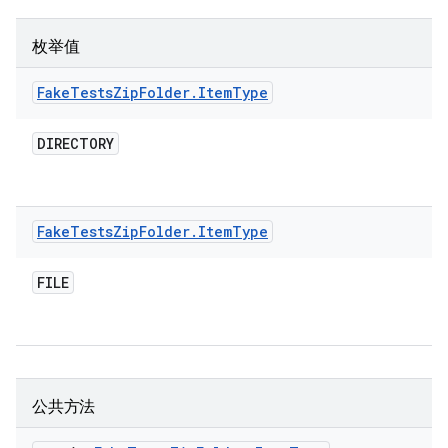
枚举值
Fake
Tests
Zip
Folder
.
Item
Type
DIRECTORY
Fake
Tests
Zip
Folder
.
Item
Type
FILE
公共方法