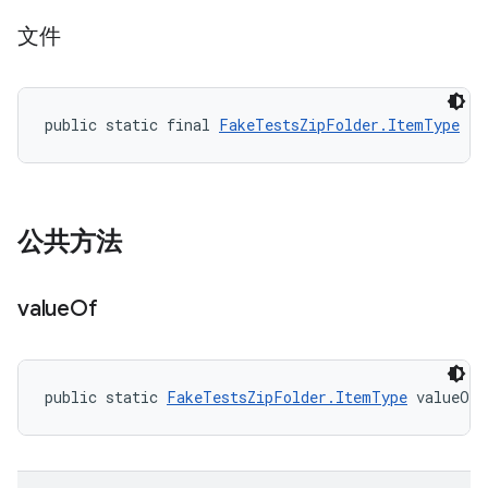
文件
public static final 
FakeTestsZipFolder.ItemType
 FI
公共方法
value
Of
public static 
FakeTestsZipFolder.ItemType
 valueOf 