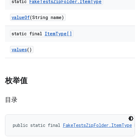
static
Fake
Tests
Zip
Folder
.
Item
Type
value
Of
(String name)
static final
Item
Type[]
values
()
枚举值
目录
public static final 
FakeTestsZipFolder.ItemType
 DI