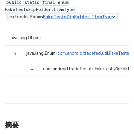
public static final enum
FakeTestsZipFolder.ItemType
extends Enum<
FakeTestsZipFolder.ItemType
>
java.lang.Object
↳
java.lang.Enum<
com.android.tradefed.util.FakeTestsZi
↳
com.android.tradefed.util.FakeTestsZipFolder
摘要