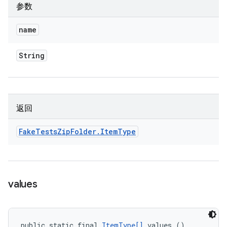
参数
name
String
返回
Fake
Tests
Zip
Folder
.
Item
Type
values
public static final 
ItemType[]
 values ()