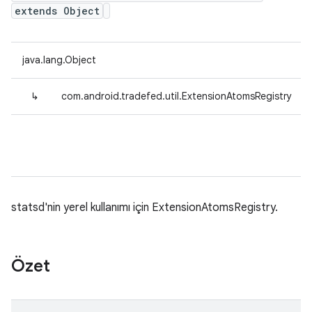
extends Object
java.lang.Object
↳
com.android.tradefed.util.ExtensionAtomsRegistry
statsd'nin yerel kullanımı için ExtensionAtomsRegistry.
Özet