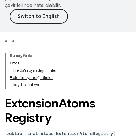
çevirilerinde hata olabilir.
AOSP
Bu sayfada
Özet
Fields'ın oynadığı filmler
Fields'ın oynadığı filmler
kayıt otoritesi
Extension
Atoms
Registry
public final class ExtensionAtomsRegistry