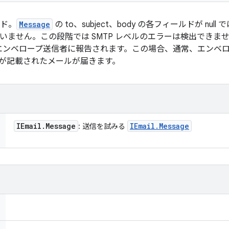
ド。
Message
の to、subject、body の各フィールドが n
は行いません。この段階では SMTP レベルのエラーは検出でき
ンベロープ送信者に報告されます。この場合、通常、エンベロープ
詳細が記載されたメールが届きます。
IEmail
.
Message
IEmail
.
Message
: 送信を試みる