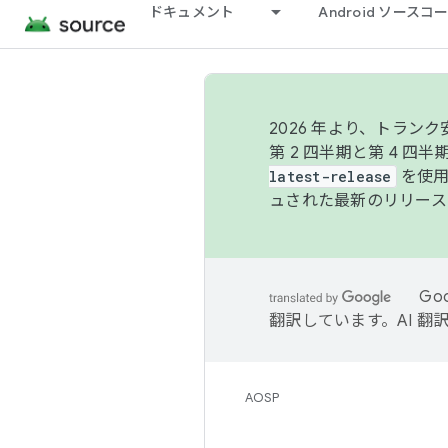
ドキュメント
Android ソース
2026 年より、トラ
第 2 四半期と第 4 四
latest-release
を使用
ュされた最新のリリース
Go
翻訳しています。AI 
AOSP