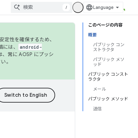
/
このページの内容
概要
の安定性を確保するため、
パブリック コン
投稿には、
android-
ストラクタ
、常に AOSP にプッシ
パブリック メソ
さい。
ッド
パブリック コンスト
ラクタ
メール
パブリック メソッド
送信