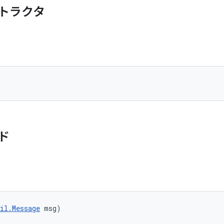
トラクタ
ド
il.Message
 msg)