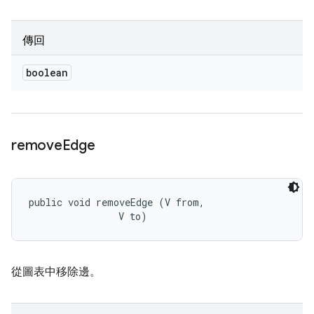
傳回
boolean
remove
Edge
public void removeEdge (V from, 

                V to)
從圖表中移除邊。