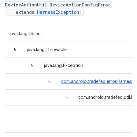
DeviceActionUtil.DeviceActionConfigError
extends
HarnessException
java.lang.Object
↳
java.lang.Throwable
↳
java.lang.Exception
↳
com.android.tradefed.error.HarnessE
↳
com.android.tradefed.util.De