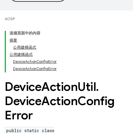
AOSP
這個頁面中的內容
摘要
公用建構函式
公用建構函式
DeviceActionConfigError
DeviceActionConfigError
Device
Action
Util
.
Device
Action
Config
Error
public static class