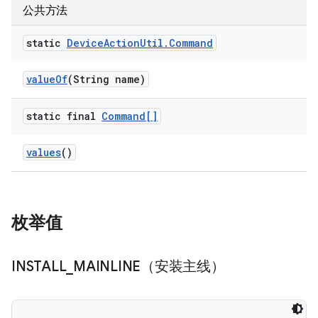
公共方法
static
Device
Action
Util
.
Command
value
Of
(String name)
static final
Command[]
values
()
枚举值
INSTALL
_
MAINLINE（安装主线）