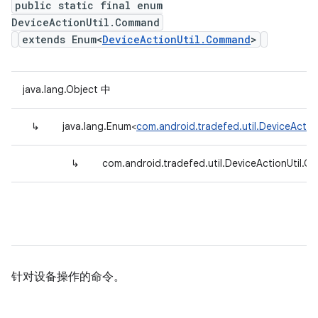
public static final enum
DeviceActionUtil.Command
extends Enum<
DeviceActionUtil.Command
>
java.lang.Object 中
↳
java.lang.Enum<
com.android.tradefed.util.DeviceActi
↳
com.android.tradefed.util.DeviceActionUtil.
针对设备操作的命令。