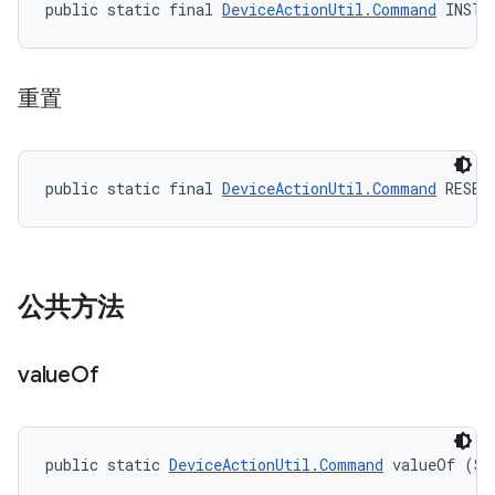
public static final 
DeviceActionUtil.Command
 INSTA
重置
public static final 
DeviceActionUtil.Command
 RESET
公共方法
value
Of
public static 
DeviceActionUtil.Command
 valueOf (St