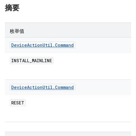
摘要
枚举值
Device
Action
Util
.
Command
INSTALL
_
MAINLINE
Device
Action
Util
.
Command
RESET