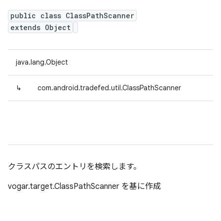
public class ClassPathScanner
extends Object
java.lang.Object
↳
com.android.tradefed.util.ClassPathScanner
クラスパスのエントリを検索します。
vogar.target.ClassPathScanner を基に作成