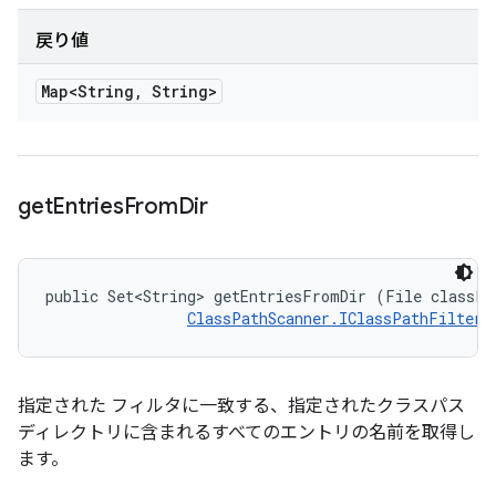
戻り値
Map<String
,
String>
get
Entries
From
Dir
public Set<String> getEntriesFromDir (File classPat
ClassPathScanner.IClassPathFilter
 
指定された フィルタに一致する、指定されたクラスパス
ディレクトリに含まれるすべてのエントリの名前を取得し
ます。