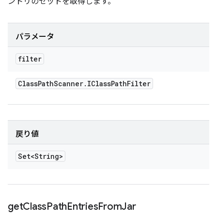
ントリのセットを取得します。
パラメータ
filter
Class
Path
Scanner
.
IClass
Path
Filter
戻り値
Set<String>
get
Class
Path
Entries
From
Jar