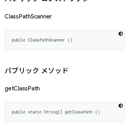
Class
Path
Scanner
public ClassPathScanner ()
パブリック メソッド
get
Class
Path
public static String[] getClassPath ()