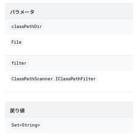
パラメータ
class
Path
Dir
File
filter
Class
Path
Scanner
.
IClass
Path
Filter
戻り値
Set<String>