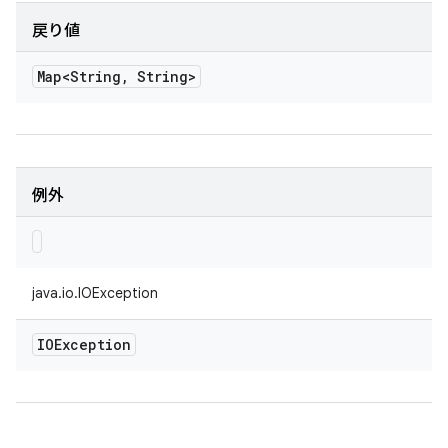
戻り値
Map<String
,
String>
例外
java.io.IOException
IOException