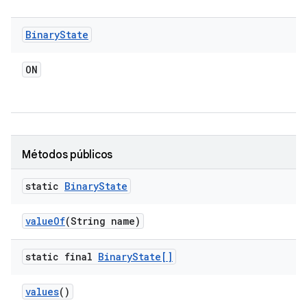
Binary
State
ON
Métodos públicos
static
Binary
State
value
Of
(String name)
static final
Binary
State[]
values
()