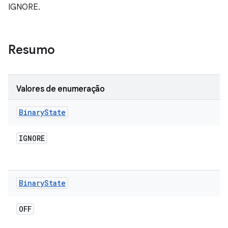
IGNORE.
Resumo
Valores de enumeração
Binary
State
IGNORE
Binary
State
OFF