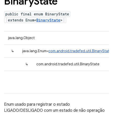
Binary
State
public final enum BinaryState
extends Enum<
BinaryState
>
java.lang.Object
↳
java.lang.Enum<
com.android.tradefed.util.BinaryState
↳
com.android.tradefed.util.BinaryState
Enum usado para registrar o estado
LIGADO/DESLIGADO com um estado de não operação