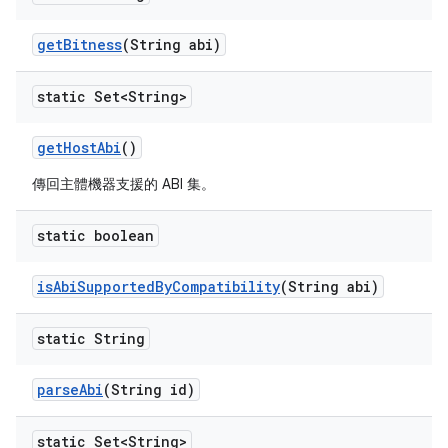
get
Bitness
(String abi)
static Set<String>
get
Host
Abi
()
傳回主體機器支援的 ABI 集。
static boolean
is
Abi
Supported
By
Compatibility
(String abi)
static String
parse
Abi
(String id)
static Set<String>