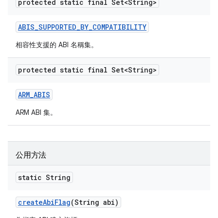
protected static final Set<String>
ABIS
_
SUPPORTED
_
BY
_
COMPATIBILITY
相容性支援的 ABI 名稱集。
protected static final Set<String>
ARM
_
ABIS
ARM ABI 集。
公用方法
static String
create
Abi
Flag
(String abi)