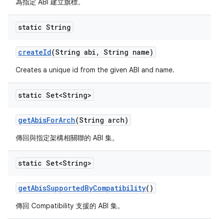
為指定 ABI 建立旗標。
static String
create
Id
(String abi
,
String name)
Creates a unique id from the given ABI and name.
static Set<String>
get
Abis
For
Arch
(String arch)
傳回與指定架構相關聯的 ABI 集。
static Set<String>
get
Abis
Supported
By
Compatibility
()
傳回 Compatibility 支援的 ABI 集。