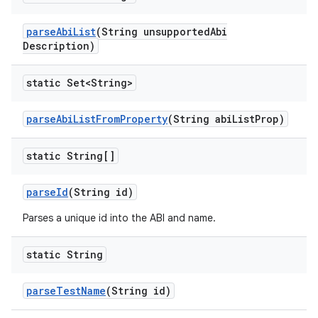
parse
Abi
List
(String unsupported
Abi
Description)
static Set<String>
parse
Abi
List
From
Property
(String abi
List
Prop)
static String[]
parse
Id
(String id)
Parses a unique id into the ABI and name.
static String
parse
Test
Name
(String id)