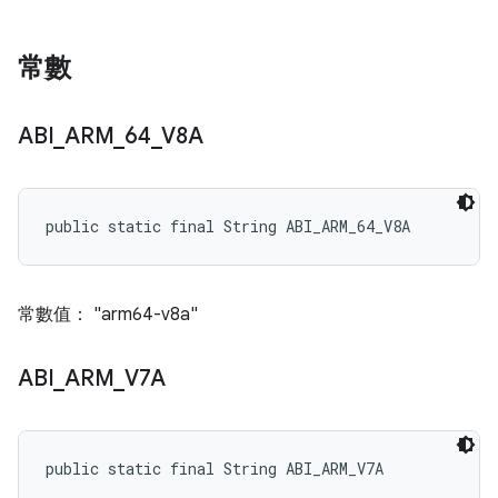
常數
ABI
_
ARM
_
64
_
V8A
public static final String ABI_ARM_64_V8A
常數值： "arm64-v8a"
ABI
_
ARM
_
V7A
public static final String ABI_ARM_V7A