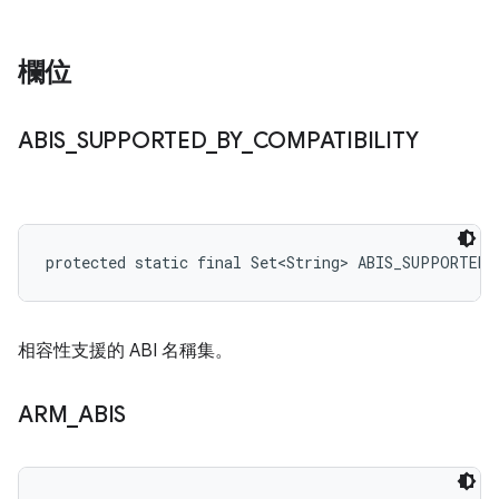
欄位
ABIS
_
SUPPORTED
_
BY
_
COMPATIBILITY
protected static final Set<String> ABIS_SUPPORTED
相容性支援的 ABI 名稱集。
ARM
_
ABIS