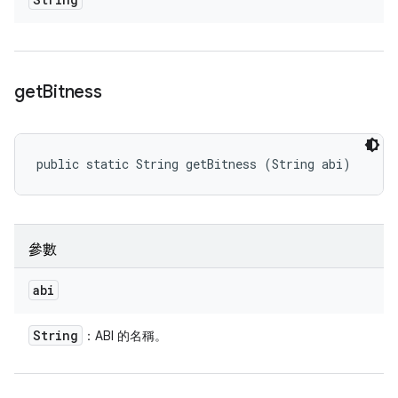
get
Bitness
public static String getBitness (String abi)
參數
abi
String
：ABI 的名稱。