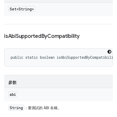
Set<String>
is
Abi
Supported
By
Compatibility
public static boolean isAbiSupportedByCompatibilit
參數
abi
String
：要測試的 ABI 名稱。