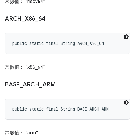
常數值： "riscv64"
ARCH
_
X86
_
64
public static final String ARCH_X86_64
常數值： "x86_64"
BASE
_
ARCH
_
ARM
public static final String BASE_ARCH_ARM
常數值： "arm"