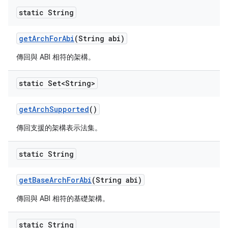
static String
get
Arch
For
Abi
(String abi)
傳回與 ABI 相符的架構。
static Set<String>
get
Arch
Supported
()
傳回支援的架構表示法集。
static String
get
Base
Arch
For
Abi
(String abi)
傳回與 ABI 相符的基礎架構。
static String