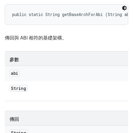
public static String getBaseArchForAbi (String abi
傳回與 ABI 相符的基礎架構。
參數
abi
String
傳回
String