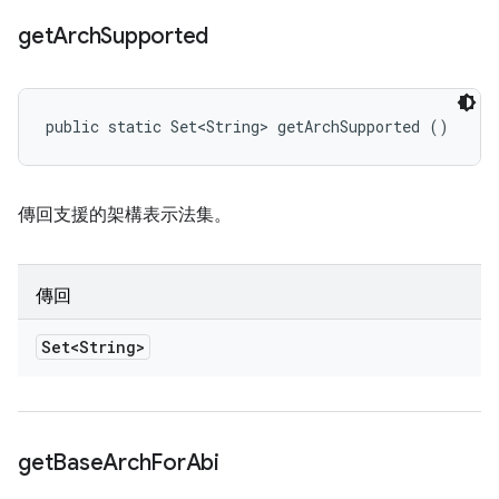
get
Arch
Supported
public static Set<String> getArchSupported ()
傳回支援的架構表示法集。
傳回
Set<String>
get
Base
Arch
For
Abi