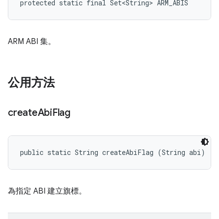
protected static final Set<String> ARM_ABIS
ARM ABI 集。
公用方法
create
Abi
Flag
public static String createAbiFlag (String abi)
為指定 ABI 建立旗標。