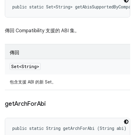
public static Set<String> getAbisSupportedByCompat
傳回 Compatibility 支援的 ABI 集。
傳回
Set<String>
包含支援 ABI 的新 Set。
get
Arch
For
Abi
public static String getArchForAbi (String abi)