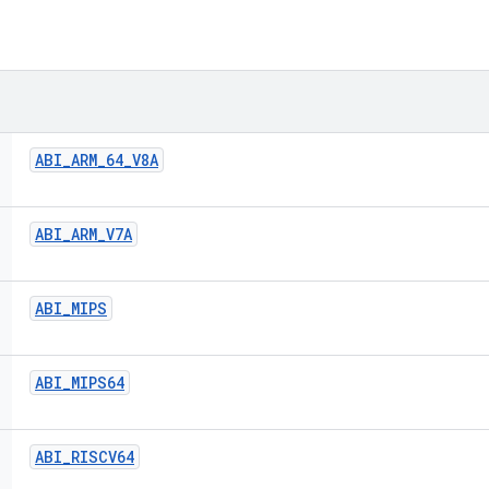
ABI
_
ARM
_
64
_
V8A
ABI
_
ARM
_
V7A
ABI
_
MIPS
ABI
_
MIPS64
ABI
_
RISCV64