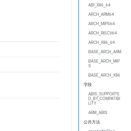
ABI_X86_64
ARCH_ARM64
ARCH_MIPS64
ARCH_RISCV64
ARCH_X86_64
BASE_ARCH_ARM
BASE_ARCH_MIP
S
BASE_ARCH_X86
字段
ABIS_SUPPORTE
D_BY_COMPATIBI
LITY
ARM_ABIS
公共方法