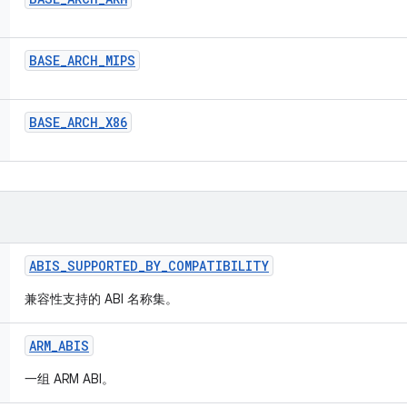
BASE
_
ARCH
_
MIPS
BASE
_
ARCH
_
X86
ABIS
_
SUPPORTED
_
BY
_
COMPATIBILITY
兼容性支持的 ABI 名称集。
ARM
_
ABIS
一组 ARM ABI。