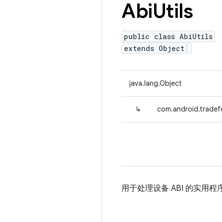
Abi
Utils
public class AbiUtils
extends Object
java.lang.Object
↳
com.android.tradefed
用于处理设备 ABI 的实用程