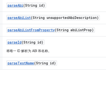
parse
Abi
(String id)
parse
Abi
List
(String unsupported
Abi
Description)
parse
Abi
List
From
Property
(String abi
List
Prop)
parse
Id
(String id)
将唯一 ID 解析为 ABI 和名称。
parse
Test
Name
(String id)