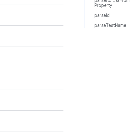
parseAbiListFrom
Property
parseId
parseTestName