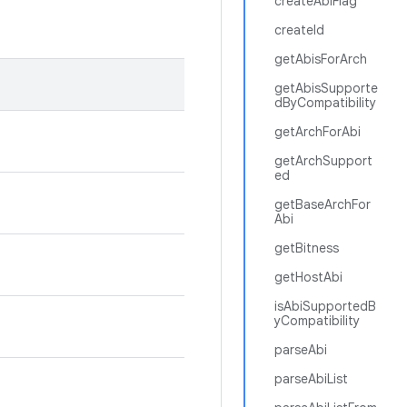
createAbiFlag
createId
getAbisForArch
getAbisSupporte
dByCompatibility
getArchForAbi
getArchSupport
ed
getBaseArchFor
Abi
getBitness
getHostAbi
isAbiSupportedB
yCompatibility
parseAbi
parseAbiList