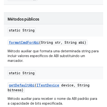
Métodos públicos
static String
format
Cmd
For
Abi
(String str
,
String abi)
Método auxiliar que formata uma determinada string para
incluir valores específicos de ABI substituindo um
marcador.
static String
get
Default
Abi
(
ITest
Device
device
,
String
bitness)
Método auxiliar para receber o nome da ABI padrão para
a capacidade de bits especificada.