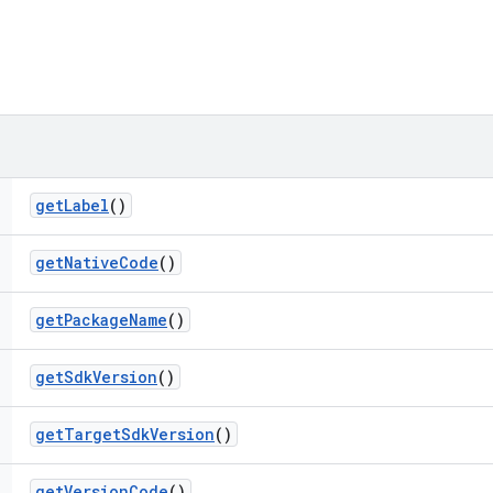
get
Label
()
get
Native
Code
()
get
Package
Name
()
get
Sdk
Version
()
get
Target
Sdk
Version
()
get
Version
Code
()