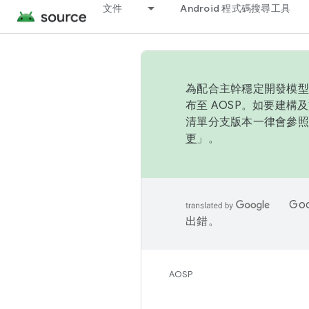
文件
Android 程式碼搜尋工具
為配合主幹穩定開發模型，
布至 AOSP。如要建構及
清單分支版本一律會參照推
更
」。
Go
出錯。
AOSP