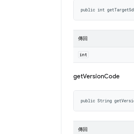
public int getTargetSd
傳回
int
get
Version
Code
public String getVersi
傳回