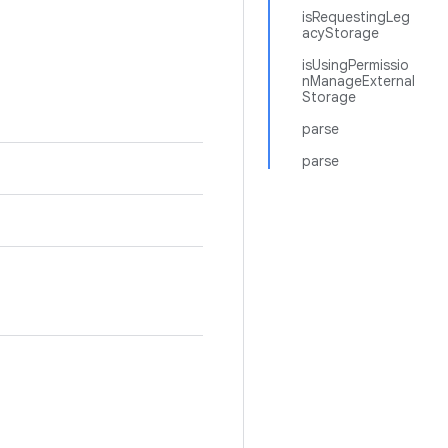
isRequestingLeg
acyStorage
isUsingPermissio
nManageExternal
Storage
parse
parse