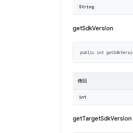
String
get
Sdk
Version
public int getSdkVersi
傳回
int
get
Target
Sdk
Version