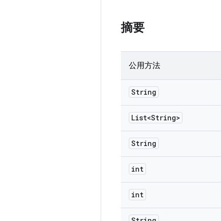
摘要
公用方法
String
List<String>
String
int
int
String