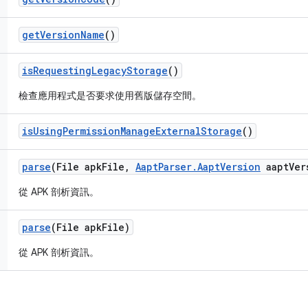
get
Version
Name
()
is
Requesting
Legacy
Storage
()
檢查應用程式是否要求使用舊版儲存空間。
is
Using
Permission
Manage
External
Storage
()
parse
(File apk
File
,
Aapt
Parser
.
Aapt
Version
aapt
Ver
從 APK 剖析資訊。
parse
(File apk
File)
從 APK 剖析資訊。