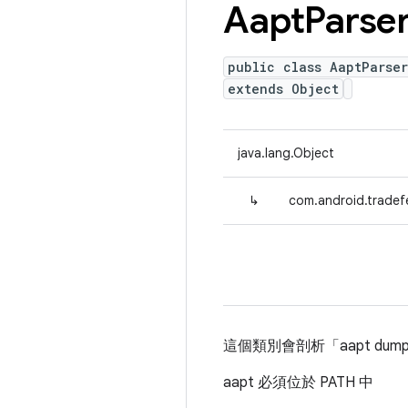
Aapt
Parse
public class AaptParser
extends Object
java.lang.Object
↳
com.android.tradefe
這個類別會剖析「aapt dump
aapt 必須位於 PATH 中