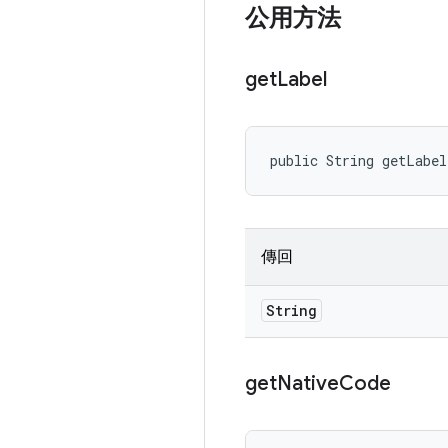
公用方法
get
Label
public String getLabe
傳回
String
get
Native
Code