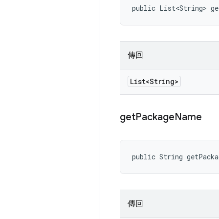
public List<String> ge
傳回
List<String>
get
Package
Name
public String getPack
傳回