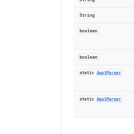
String
boolean
boolean
static
Aapt
Parser
static
Aapt
Parser