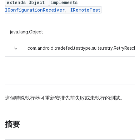
extends Object
implements
IConfigurationReceiver
,
IRemoteTest
java.lang.Object
↳
com.android.tradefed.testtype.suite.retry.RetryResche
這個特殊執行器可重新安排先前失敗或未執行的測試。
摘要