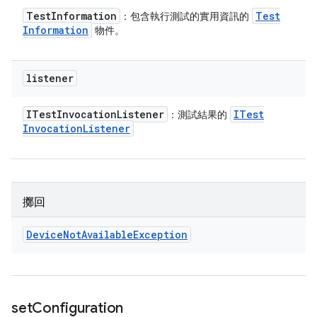
Test
Information
Test
：包含執行測試的實用資訊的
Information
物件。
listener
ITest
Invocation
Listener
ITest
：測試結果的
Invocation
Listener
擲回
Device
Not
Available
Exception
set
Configuration