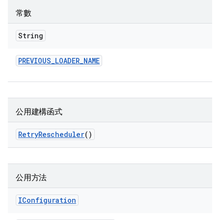
常數
String
PREVIOUS
_
LOADER
_
NAME
公用建構函式
Retry
Rescheduler
()
公用方法
IConfiguration