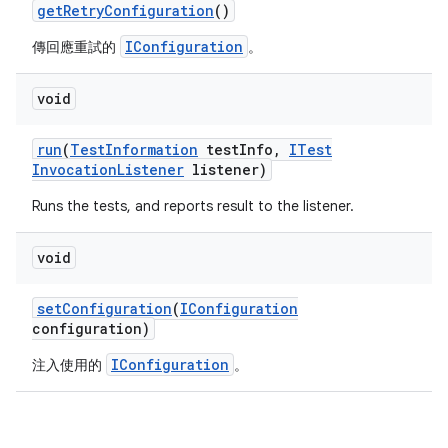
get
Retry
Configuration
()
IConfiguration
傳回應重試的
。
void
run
(
Test
Information
test
Info
,
ITest
Invocation
Listener
listener)
Runs the tests, and reports result to the listener.
void
set
Configuration
(
IConfiguration
configuration)
IConfiguration
注入使用的
。