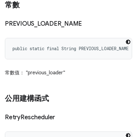
常數
PREVIOUS
_
LOADER
_
NAME
public static final String PREVIOUS_LOADER_NAME
常數值： "previous_loader"
公用建構函式
Retry
Rescheduler