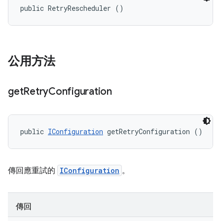
public RetryRescheduler ()
公用方法
get
Retry
Configuration
public 
IConfiguration
 getRetryConfiguration ()
傳回應重試的
IConfiguration
。
傳回