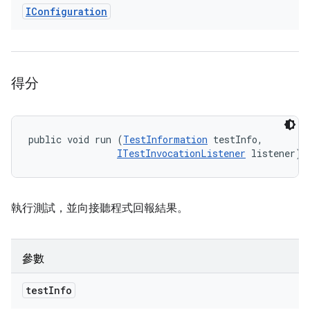
IConfiguration
得分
public void run (
TestInformation
 testInfo, 

ITestInvocationListener
 listener)
執行測試，並向接聽程式回報結果。
參數
test
Info