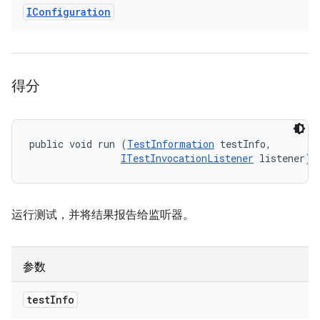
IConfiguration
得分
public void run (
TestInformation
 testInfo, 

ITestInvocationListener
 listener)
运行测试，并将结果报告给监听器。
参数
test
Info