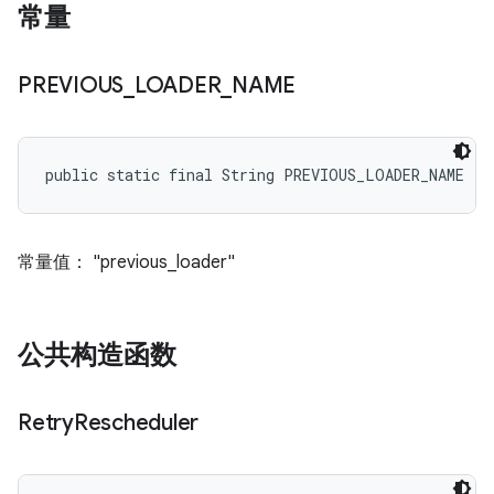
常量
PREVIOUS
_
LOADER
_
NAME
public static final String PREVIOUS_LOADER_NAME
常量值： "previous_loader"
公共构造函数
Retry
Rescheduler