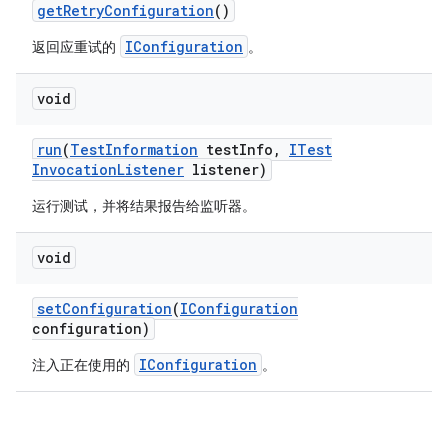
get
Retry
Configuration
()
IConfiguration
返回应重试的
。
void
run
(
Test
Information
test
Info
,
ITest
Invocation
Listener
listener)
运行测试，并将结果报告给监听器。
void
set
Configuration
(
IConfiguration
configuration)
IConfiguration
注入正在使用的
。