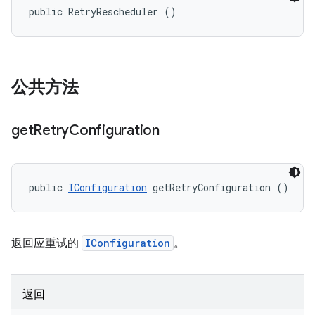
public RetryRescheduler ()
公共方法
get
Retry
Configuration
public 
IConfiguration
 getRetryConfiguration ()
返回应重试的
IConfiguration
。
返回