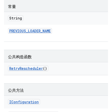
常量
String
PREVIOUS
_
LOADER
_
NAME
公共构造函数
Retry
Rescheduler
()
公共方法
IConfiguration