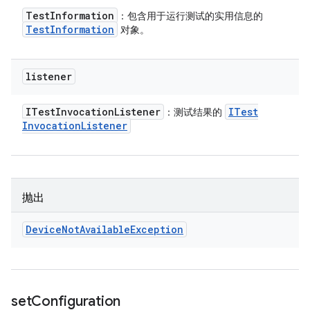
Test
Information
：包含用于运行测试的实用信息的
Test
Information
对象。
listener
ITest
Invocation
Listener
ITest
：测试结果的
Invocation
Listener
抛出
Device
Not
Available
Exception
set
Configuration