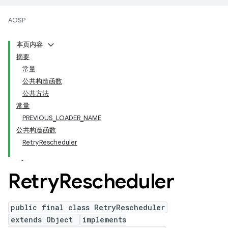
AOSP
本页内容
摘要
常量
公共构造函数
公共方法
常量
PREVIOUS_LOADER_NAME
公共构造函数
RetryRescheduler
Retry
Rescheduler
public final class RetryRescheduler
extends Object
implements