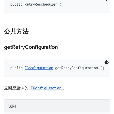
public RetryRescheduler ()
公共方法
get
Retry
Configuration
public 
IConfiguration
 getRetryConfiguration ()
返回应重试的
IConfiguration
。
返回