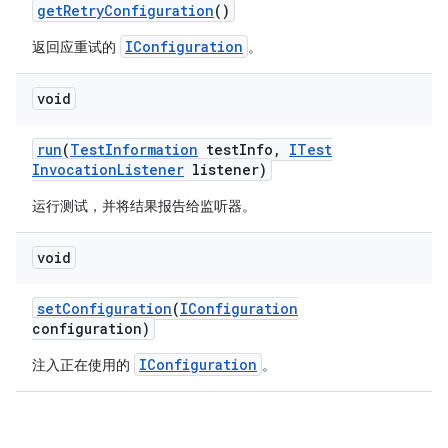
get
Retry
Configuration
()
IConfiguration
返回应重试的
。
void
run
(
Test
Information
test
Info
,
ITest
Invocation
Listener
listener)
运行测试，并将结果报告给监听器。
void
set
Configuration
(
IConfiguration
configuration)
IConfiguration
注入正在使用的
。