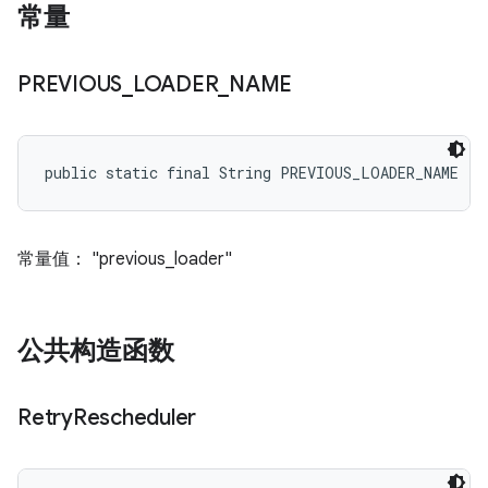
常量
PREVIOUS
_
LOADER
_
NAME
public static final String PREVIOUS_LOADER_NAME
常量值： "previous_loader"
公共构造函数
Retry
Rescheduler