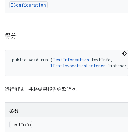
IConfiguration
得分
public void run (
TestInformation
 testInfo, 

ITestInvocationListener
 listener)
运行测试，并将结果报告给监听器。
参数
test
Info