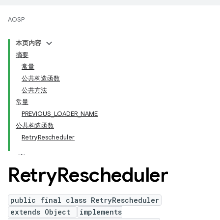
AOSP
本页内容
摘要
常量
公共构造函数
公共方法
常量
PREVIOUS_LOADER_NAME
公共构造函数
RetryRescheduler
Retry
Rescheduler
public final class RetryRescheduler
extends Object
implements