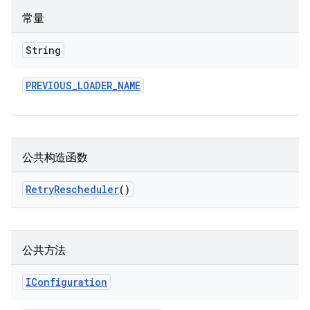
常量
String
PREVIOUS
_
LOADER
_
NAME
公共构造函数
Retry
Rescheduler
()
公共方法
IConfiguration