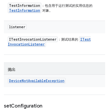
Test
Information
：包含用于运行测试的实用信息的
Test
Information
对象。
listener
ITest
Invocation
Listener
ITest
：测试结果的
Invocation
Listener
抛出
Device
Not
Available
Exception
set
Configuration