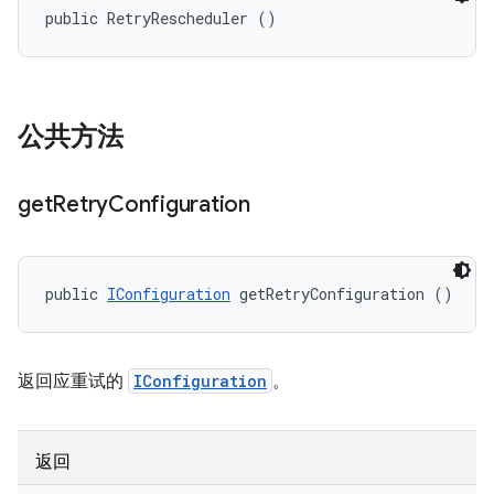
public RetryRescheduler ()
公共方法
get
Retry
Configuration
public 
IConfiguration
 getRetryConfiguration ()
返回应重试的
IConfiguration
。
返回