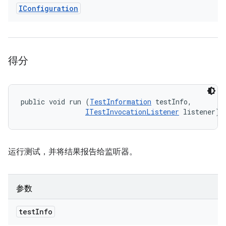
IConfiguration
得分
public void run (
TestInformation
 testInfo, 

ITestInvocationListener
 listener)
运行测试，并将结果报告给监听器。
参数
test
Info