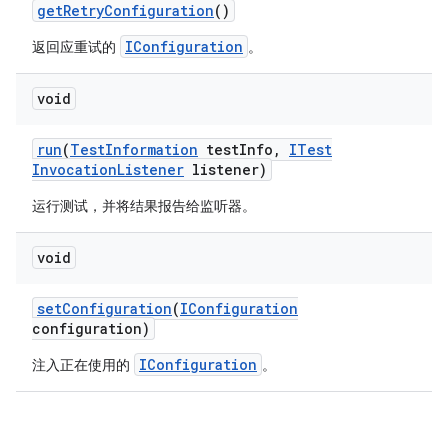
get
Retry
Configuration
()
IConfiguration
返回应重试的
。
void
run
(
Test
Information
test
Info
,
ITest
Invocation
Listener
listener)
运行测试，并将结果报告给监听器。
void
set
Configuration
(
IConfiguration
configuration)
IConfiguration
注入正在使用的
。