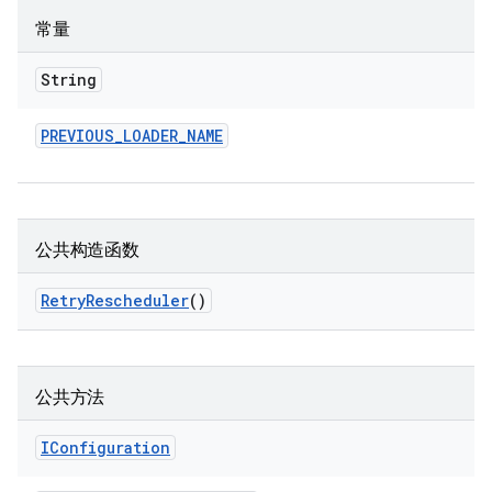
常量
String
PREVIOUS
_
LOADER
_
NAME
公共构造函数
Retry
Rescheduler
()
公共方法
IConfiguration