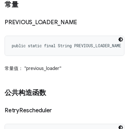
常量
PREVIOUS
_
LOADER
_
NAME
public static final String PREVIOUS_LOADER_NAME
常量值： "previous_loader"
公共构造函数
Retry
Rescheduler