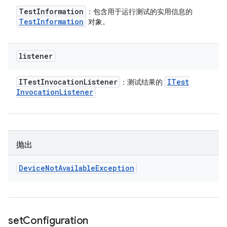
Test
Information
：包含用于运行测试的实用信息的
Test
Information
对象。
listener
ITest
Invocation
Listener
ITest
：测试结果的
Invocation
Listener
抛出
Device
Not
Available
Exception
set
Configuration