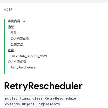
AOSP
本页内容
摘要
常量
公共构造函数
公共方法
常量
PREVIOUS_LOADER_NAME
公共构造函数
RetryRescheduler
Retry
Rescheduler
public final class RetryRescheduler
extends Object
implements