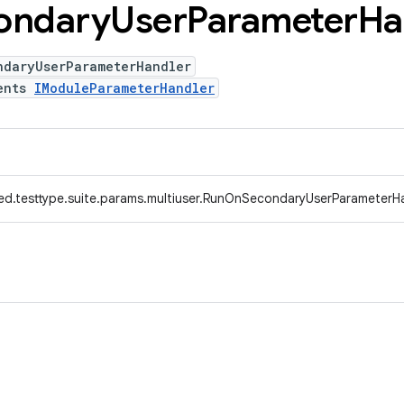
ondary
User
Parameter
Ha
ndaryUserParameterHandler
ents
IModuleParameterHandler
ed.testtype.suite.params.multiuser.RunOnSecondaryUserParameterH