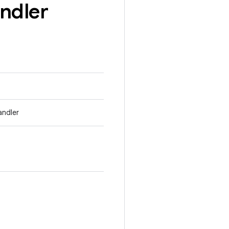
ndler
andler