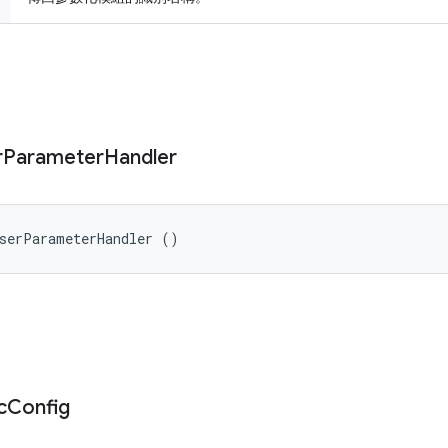
r
Parameter
Handler
UserParameterHandler ()
c
Config