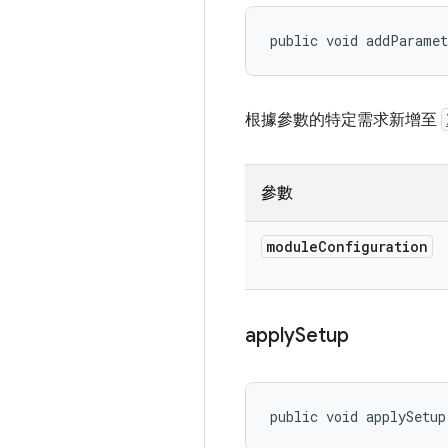
public void addParamet
根據參數的特定需求新增至
參數
module
Configuration
apply
Setup
public void applySetup