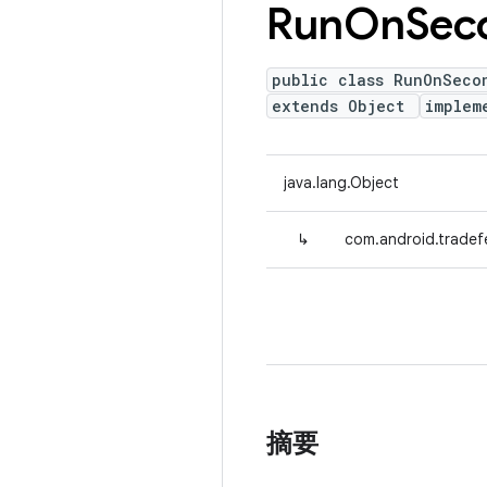
Run
On
Sec
public class RunOnSeco
extends Object
implem
java.lang.Object
↳
com.android.tradef
摘要