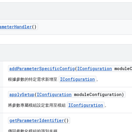
ameter
Handler
()
add
Parameter
Specific
Config
(
IConfiguration
module
IConfiguration
根據參數的特定需求新增至
。
apply
Setup
(
IConfiguration
module
Configuration)
IConfiguration
將參數專屬模組設定套用至模組
。
get
Parameter
Identifier
()
傳回參數化模組的識別名稱。