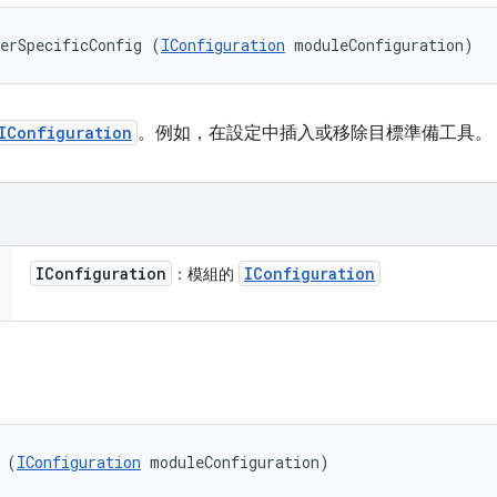
erSpecificConfig (
IConfiguration
 moduleConfiguration)
IConfiguration
。例如，在設定中插入或移除目標準備工具。
IConfiguration
IConfiguration
：模組的
 (
IConfiguration
 moduleConfiguration)