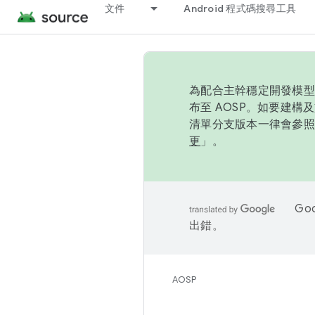
文件
Android 程式碼搜尋工具
為配合主幹穩定開發模型，
布至 AOSP。如要建構及
清單分支版本一律會參照推
更
」。
Go
出錯。
AOSP