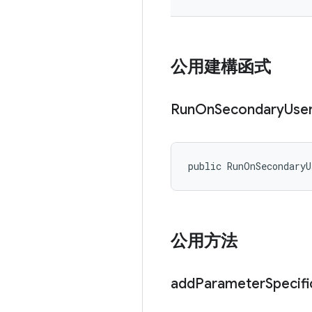
公用建構函式
Run
On
Secondary
Use
public RunOnSecondary
公用方法
add
Parameter
Specifi