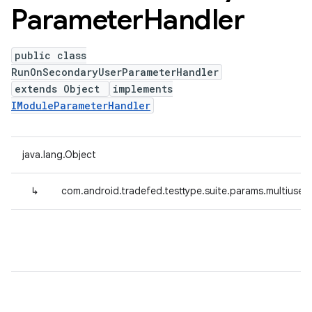
Parameter
Handler
public class
RunOnSecondaryUserParameterHandler
extends Object
implements
IModuleParameterHandler
java.lang.Object
↳
com.android.tradefed.testtype.suite.params.multius