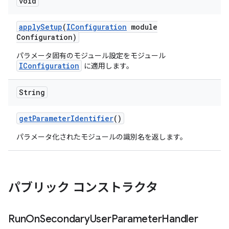
void
apply
Setup
(
IConfiguration
module
Configuration)
パラメータ固有のモジュール設定をモジュール
IConfiguration
に適用します。
String
get
Parameter
Identifier
()
パラメータ化されたモジュールの識別名を返します。
パブリック コンストラクタ
Run
On
Secondary
User
Parameter
Handler