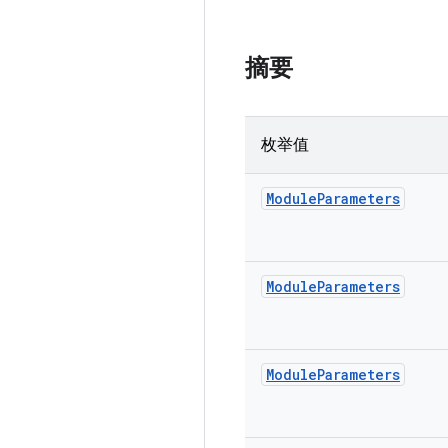
摘要
枚举值
Module
Parameters
Module
Parameters
Module
Parameters