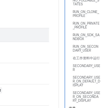
NO_FOLDABLE_S
TATES
RUN_ON_CLONE_
PROFILE
RUN_ON_PRIVATE
_PROFILE
RUN_ON_SDK_SA
NDBOX
RUN_ON_SECON
DARY_USER
在工作资料中运行
SECONDARY_USE
R
SECONDARY_USE
R_ON_DEFAULT_D
ISPLAY
R
SECONDARY_USE
R_ON_SECONDA
RY_DISPLAY