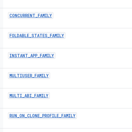
CONCURRENT
_
FAMILY
FOLDABLE
_
STATES
_
FAMILY
INSTANT
_
APP
_
FAMILY
MULTIUSER
_
FAMILY
MULTI
_
ABI
_
FAMILY
RUN
_
ON
_
CLONE
_
PROFILE
_
FAMILY