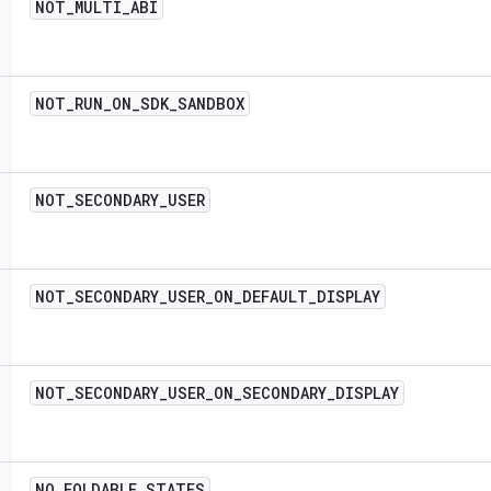
NOT
_
MULTI
_
ABI
NOT
_
RUN
_
ON
_
SDK
_
SANDBOX
NOT
_
SECONDARY
_
USER
NOT
_
SECONDARY
_
USER
_
ON
_
DEFAULT
_
DISPLAY
NOT
_
SECONDARY
_
USER
_
ON
_
SECONDARY
_
DISPLAY
NO
_
FOLDABLE
_
STATES