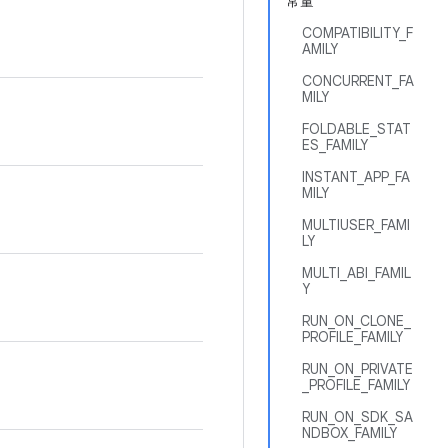
常量
COMPATIBILITY_F
AMILY
CONCURRENT_FA
MILY
FOLDABLE_STAT
ES_FAMILY
INSTANT_APP_FA
MILY
MULTIUSER_FAMI
LY
MULTI_ABI_FAMIL
Y
RUN_ON_CLONE_
PROFILE_FAMILY
RUN_ON_PRIVATE
_PROFILE_FAMILY
RUN_ON_SDK_SA
NDBOX_FAMILY