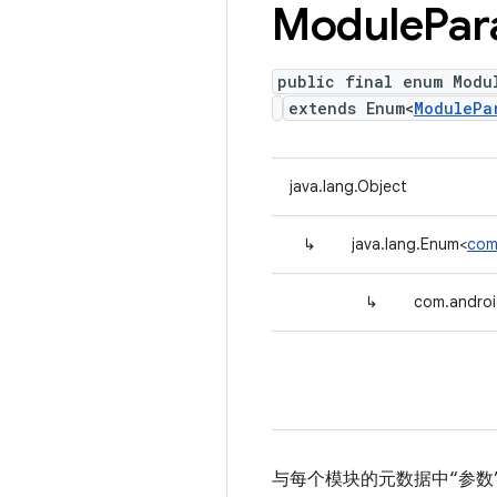
Module
Par
public final enum Modu
extends Enum<
ModulePa
java.lang.Object
↳
java.lang.Enum<
com
↳
com.androi
与每个模块的元数据中“参数