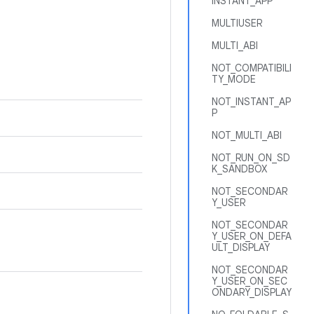
INSTANT_APP
MULTIUSER
MULTI_ABI
NOT_COMPATIBILI
TY_MODE
NOT_INSTANT_AP
P
NOT_MULTI_ABI
NOT_RUN_ON_SD
K_SANDBOX
NOT_SECONDAR
Y_USER
NOT_SECONDAR
Y_USER_ON_DEFA
ULT_DISPLAY
NOT_SECONDAR
Y_USER_ON_SEC
ONDARY_DISPLAY