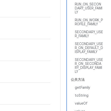
RUN_ON_SECON
DARY_USER_FAMI
LY
RUN_ON_WORK_P
ROFILE_FAMILY
SECONDARY_USE
R_FAMILY
SECONDARY_USE
R_ON_DEFAULT_D
ISPLAY_FAMILY
SECONDARY_USE
R_ON_SECONDA
RY_DISPLAY_FAMI
LY
公共方法
getFamily
toString
valueOf