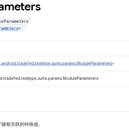
ameters
leParameters
rameters
>
.android.tradefed.testtype.suite.params.ModuleParameters
>
d.tradefed.testtype.suite.params.ModuleParameters
”键相关联的特殊值。