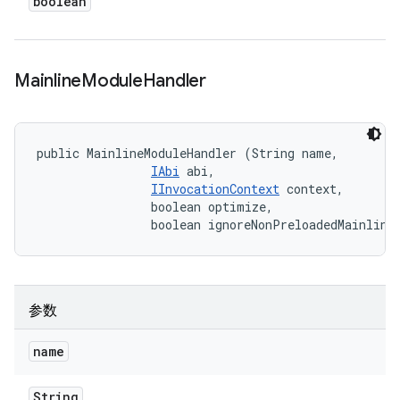
boolean
Mainline
Module
Handler
public MainlineModuleHandler (String name, 

IAbi
 abi, 

IInvocationContext
 context, 

                boolean optimize, 

                boolean ignoreNonPreloadedMainline
参数
name
String