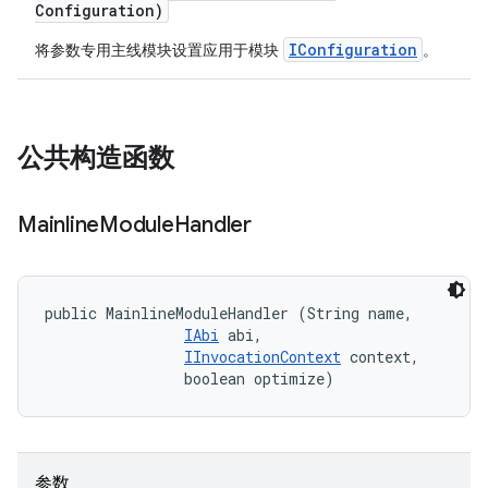
Configuration)
IConfiguration
将参数专用主线模块设置应用于模块
。
公共构造函数
Mainline
Module
Handler
public MainlineModuleHandler (String name, 

IAbi
 abi, 

IInvocationContext
 context, 

                boolean optimize)
参数