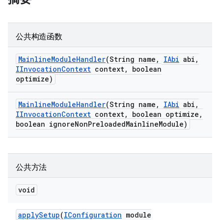
公共构造函数
Mainline
Module
Handler
(String name
,
IAbi
abi
,
IInvocation
Context
context
,
boolean
optimize)
Mainline
Module
Handler
(String name
,
IAbi
abi
,
IInvocation
Context
context
,
boolean optimize
,
boolean ignore
Non
Preloaded
Mainline
Module)
公共方法
void
apply
Setup
(
IConfiguration
module