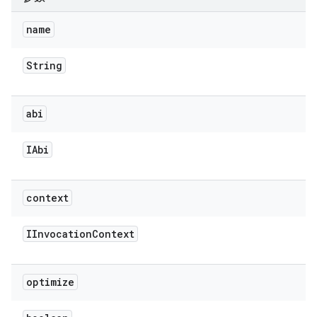
name
String
abi
IAbi
context
IInvocation
Context
optimize