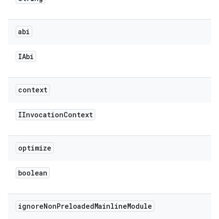
abi
IAbi
context
IInvocation
Context
optimize
boolean
ignore
Non
Preloaded
Mainline
Module