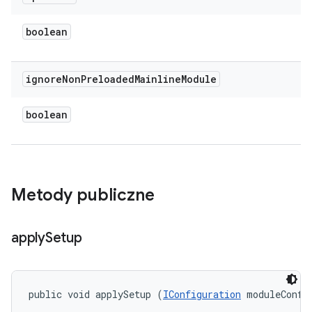
boolean
ignore
Non
Preloaded
Mainline
Module
boolean
Metody publiczne
apply
Setup
public void applySetup (
IConfiguration
 moduleConfi