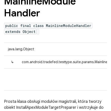
Mainline
Module
Handler
public final class MainlineModuleHandler
extends Object
java.lang.Object
↳
com.android.tradefed.testtype.suite.params.Mainline
Prosta klasa obsługi modułów magistrali, która tworzy
obiekt InstallApexModuleTargetPreparer i wstrzykuje do