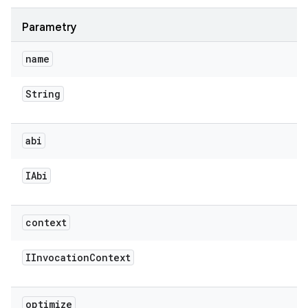
Parametry
name
String
abi
IAbi
context
IInvocation
Context
optimize