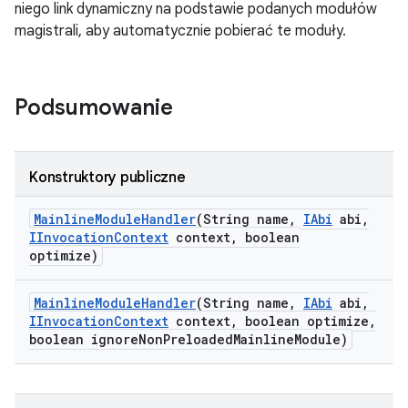
niego link dynamiczny na podstawie podanych modułów
magistrali, aby automatycznie pobierać te moduły.
Podsumowanie
Konstruktory publiczne
Mainline
Module
Handler
(String name
,
IAbi
abi
,
IInvocation
Context
context
,
boolean
optimize)
Mainline
Module
Handler
(String name
,
IAbi
abi
,
IInvocation
Context
context
,
boolean optimize
,
boolean ignore
Non
Preloaded
Mainline
Module)