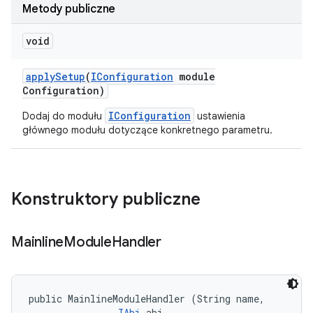
Metody publiczne
void
apply
Setup
(
IConfiguration
module
Configuration)
IConfiguration
Dodaj do modułu
ustawienia
głównego modułu dotyczące konkretnego parametru.
Konstruktory publiczne
Mainline
Module
Handler
public MainlineModuleHandler (String name, 

IAbi
 abi, 
